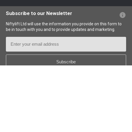
PFs sobre el sitio web
Terminología explicada
Iconos explicados
Subscribe to our Newsletter
Niftylift Ltd will use the information you provide on this form to
be in touch with you and to provide updates and marketing.
Email
Address
Country
*
Follow us:
© 2026
Niftylift (UK) Limited
. Reservados todos los derechos.