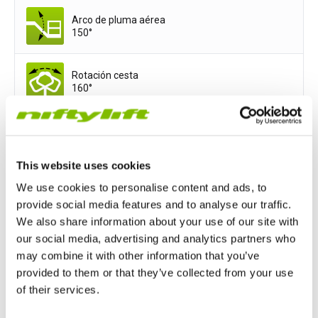
Arco de pluma aérea
150°
Rotación cesta
160°
Ancho de la cesta
5ft 11in
This website uses cookies
Profundidad de la cesta
We use cookies to personalise content and ads, to
2ft 8in
provide social media features and to analyse our traffic.
We also share information about your use of our site with
our social media, advertising and analytics partners who
Opciones de potencia
may combine it with other information that you’ve
provided to them or that they’ve collected from your use
All-Electric
of their services.