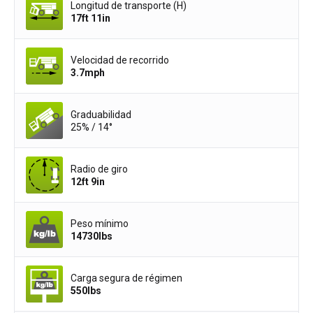
Longitud de transporte (H)
17ft 11in
Velocidad de recorrido
3.7
mph
Graduabilidad
25% / 14°
Radio de giro
12ft 9in
Peso mínimo
14730
lbs
Carga segura de régimen
550
lbs