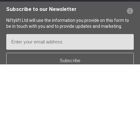
PFs sobre el sitio web
Terminología explicada
Iconos explicados
Subscribe to our Newsletter
Niftylift Ltd will use the information you provide on this form to
be in touch with you and to provide updates and marketing.
Email
Address
Country
*
Follow us:
© 2026
Niftylift (UK) Limited
. Reservados todos los derechos.