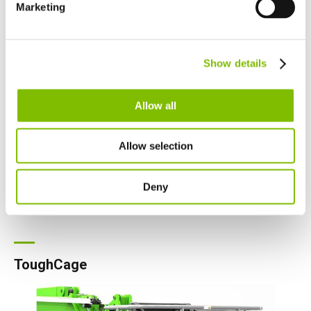
Español
Marketing
Netherlands
SiOPS
Nederlands
Canada
Show details
English
Français
Allow all
Allow selection
Deny
ToughCage