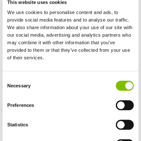
This website uses cookies
We use cookies to personalise content and ads, to
provide social media features and to analyse our traffic.
We also share information about your use of our site with
our social media, advertising and analytics partners who
may combine it with other information that you’ve
Gen2 Hybrid
provided to them or that they’ve collected from your use
of their services.
Reino Unido
Consent
English
Necessary
Selection
Estados Unidos de América
English
Español
Francia
Preferences
Français
Alemania
Statistics
Deutsch
España