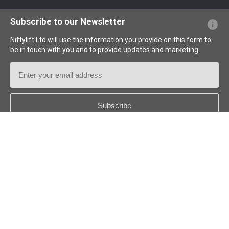
PFs sobre el sitio web
Terminología explicada
Iconos explicados
Subscribe to our Newsletter
Niftylift Ltd will use the information you provide on this form to
be in touch with you and to provide updates and marketing.
Email
Address
Country
*
Follow us:
© 2026
Niftylift (UK) Limited
. Reservados todos los derechos.