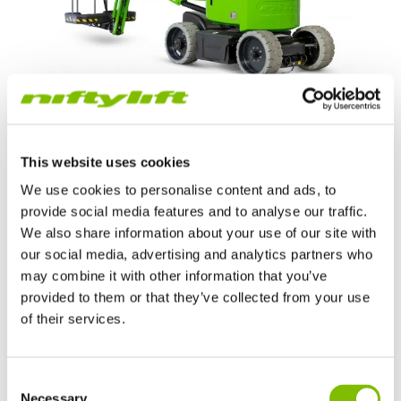
Altura de plataforma
|
49ft 6in
This website uses cookies
Alcance de trabajo
|
32ft
We use cookies to personalise content and ads, to
provide social media features and to analyse our traffic.
Carga segura de régimen
|
500
lbs
We also share information about your use of our site with
our social media, advertising and analytics partners who
Peso mínimo
|
17220
lbs
may combine it with other information that you’ve
provided to them or that they’ve collected from your use
VER PRODUCTO
of their services.
Reino Unido
Consent
English
SP50E
Necessary