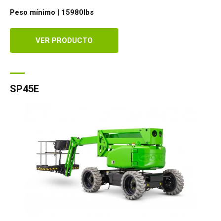
Peso mínimo
|
15980
lbs
VER PRODUCTO
SP45E