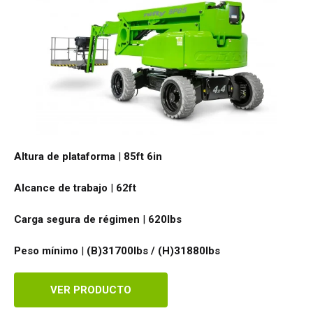
Altura de plataforma
|
85ft 6in
Alcance de trabajo
|
62ft
Carga segura de régimen
|
620
lbs
Peso mínimo
|
(B)31700lbs / (H)31880
lbs
VER PRODUCTO