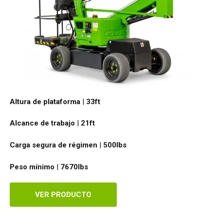
Altura de plataforma
|
33ft
Alcance de trabajo
|
21ft
Carga segura de régimen
|
500
lbs
Peso mínimo
|
7670
lbs
VER PRODUCTO