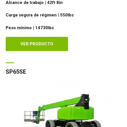
Alcance de trabajo
|
42ft 8in
Carga segura de régimen
|
550
lbs
Peso mínimo
|
14730
lbs
VER PRODUCTO
SP65SE