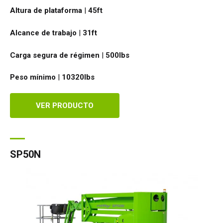
Altura de plataforma
|
45ft
Alcance de trabajo
|
31ft
Carga segura de régimen
|
500
lbs
Peso mínimo
|
10320
lbs
VER PRODUCTO
SP50N