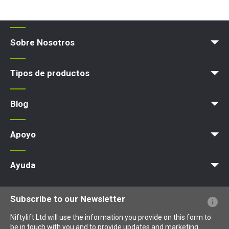
Sobre Nosotros
Blog
Términos y políticas
Tipos de productos
Plataforma elevadora
Blog
Noticias
Artículos
Exposiciones
Apoyo
MyNifty
Cargas concentradas
Boletines técnicos
Marketing
Actualizaciones de productos
Asistencia de Niftylink
NiftyPRO
Ayuda
PFs sobre el sitio web
Terminología explicada
Iconos explicados
Subscribe to our Newsletter
Niftylift Ltd will use the information you provide on this form to
be in touch with you and to provide updates and marketing.