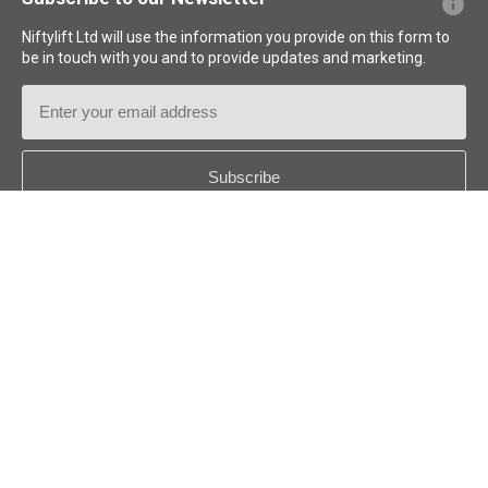
Niftylift Ltd will use the information you provide on this form to
be in touch with you and to provide updates and marketing.
Email
Address
Country
*
Follow us:
© 2026
Niftylift (UK) Limited
. Reservados todos los derechos.
US - ESPAÑOL