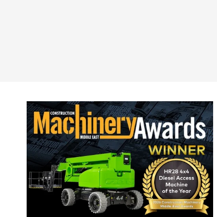
Rein
Esta
Fran
Alem
Esp
Neth
Can