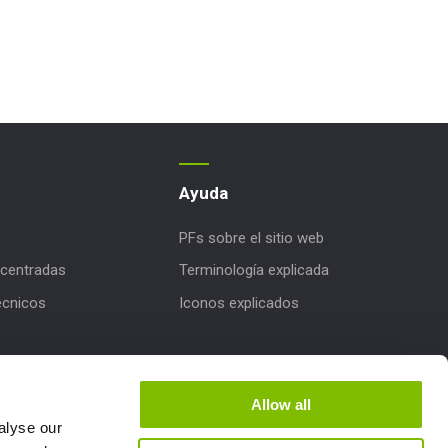
Ayuda
PFs sobre el sitio web
centradas
Terminología explicada
écnicos
Iconos explicados
iones de productos
e Niftylink
Allow all
alyse our