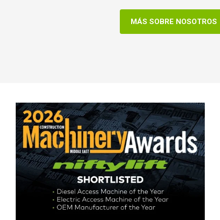
MÁS SOBRE NOSOTROS
o Unido
English
dos Unidos de América
English
Español
cia
Français
ania
Deutsch
aña
Español
erlands
Nederlands
ada
English
Français