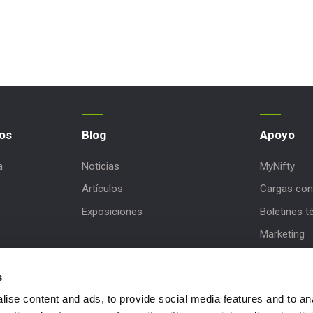
os
Blog
Apoyo
a
Noticias
MyNifty
Artículos
Cargas con
Exposiciones
Boletines t
Marketing
Actualizac
s
Asistencia d
ise content and ads, to provide social media features and to an
NiftyPRO