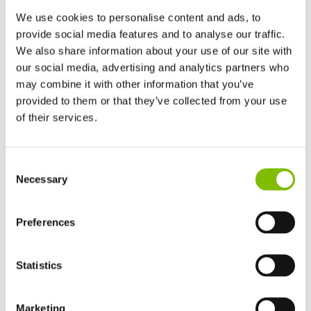
Alcance de trabajo
|
32ft
We use cookies to personalise content and ads, to
provide social media features and to analyse our traffic.
Carga segura de régimen
|
500
lbs
We also share information about your use of our site with
our social media, advertising and analytics partners who
Peso mínimo
|
17220
lbs
may combine it with other information that you’ve
provided to them or that they’ve collected from your use
VER PRODUCTO
of their services.
Reino Unido
Consent
English
SP50E
Necessary
Selection
Estados Unidos de América
English
Español
Francia
Preferences
Français
Alemania
Statistics
Deutsch
España
Español
Marketing