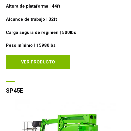
Altura de plataforma
|
44ft
Alcance de trabajo
|
32ft
Carga segura de régimen
|
500
lbs
Peso mínimo
|
15980
lbs
VER PRODUCTO
SP45E