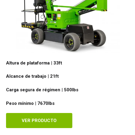
Altura de plataforma
|
33ft
Alcance de trabajo
|
21ft
Carga segura de régimen
|
500
lbs
Peso mínimo
|
7670
lbs
VER PRODUCTO