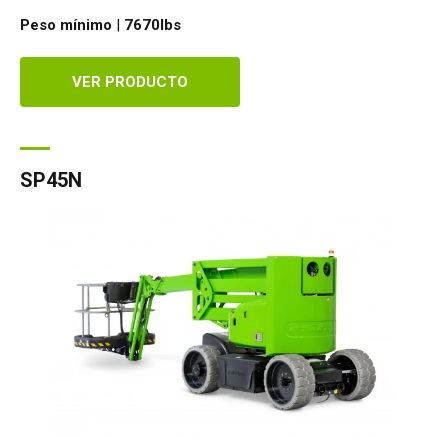
Peso mínimo
|
7670
lbs
VER PRODUCTO
SP45N