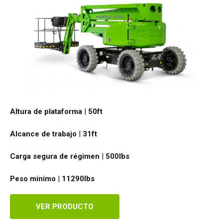
Altura de plataforma
|
50ft
Alcance de trabajo
|
31ft
Carga segura de régimen
|
500
lbs
Peso mínimo
|
11290
lbs
VER PRODUCTO