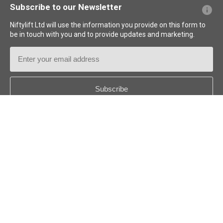
Subscribe to our Newsletter
Niftylift Ltd will use the information you provide on this form to
be in touch with you and to provide updates and marketing.
Email
Address
Country
*
Follow us:
© 2026
Niftylift (UK) Limited
. Reservados todos los derechos.
US - ESPAÑOL