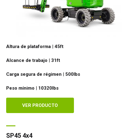
Altura de plataforma
|
45ft
Alcance de trabajo
|
31ft
Carga segura de régimen
|
500
lbs
Peso mínimo
|
10320
lbs
VER PRODUCTO
SP45 4x4