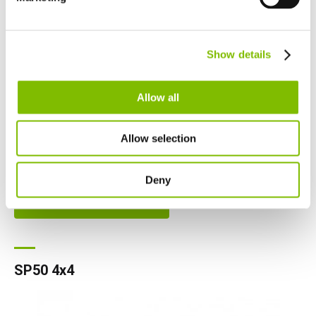
Netherlands
Nederlands
Canada
Show details
English
Français
Altura de plataforma
|
50ft
Allow all
Alcance de trabajo
|
31ft
Carga segura de régimen
|
500
lbs
Allow selection
Peso mínimo
|
10960
lbs
Deny
VER PRODUCTO
SP50 4x4