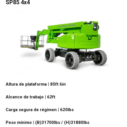
SP85 4x4
Altura de plataforma
|
85ft 6in
Alcance de trabajo
|
62ft
Carga segura de régimen
|
620
lbs
Peso mínimo
|
(B)31700lbs / (H)31880
lbs