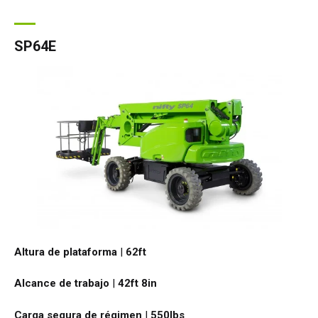
SP64E
Altura de plataforma
|
62ft
Alcance de trabajo
|
42ft 8in
Carga segura de régimen
|
550
lbs