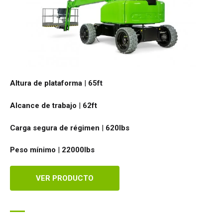
Altura de plataforma
|
65ft
Alcance de trabajo
|
62ft
Carga segura de régimen
|
620
lbs
Peso mínimo
|
22000
lbs
VER PRODUCTO