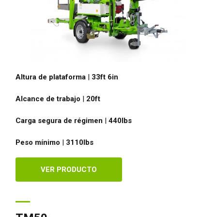
Altura de plataforma
|
33ft 6in
Alcance de trabajo
|
20ft
Carga segura de régimen
|
440
lbs
Peso mínimo
|
3110
lbs
VER PRODUCTO