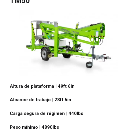
TM50
o Unido
English
dos Unidos de América
English
Español
cia
Français
ania
Deutsch
aña
Español
Altura de plataforma
|
49ft 6in
erlands
Nederlands
Alcance de trabajo
|
28ft 6in
ada
English
Français
Carga segura de régimen
|
440
lbs
Peso mínimo
|
4890
lbs