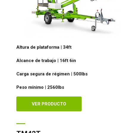
Altura de plataforma
|
34ft
Alcance de trabajo
|
16ft 6in
Carga segura de régimen
|
500
lbs
Peso mínimo
|
2560
lbs
VER PRODUCTO