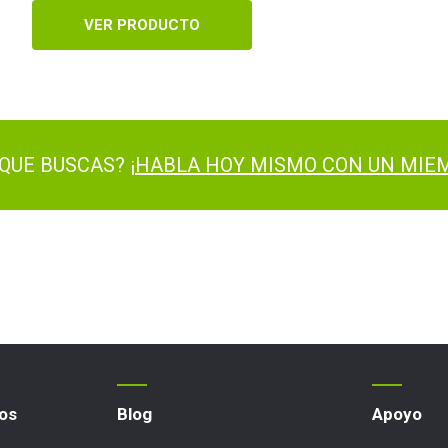
VER PRODUCTO
QUE BUSCAS? ¡
HABLA HOY MISMO CON UN MIEM
os
Blog
Apoyo