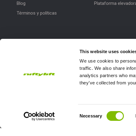
Blog
Plataforma elevador
Términos y políticas
This website uses cookie
We use cookies to personal
traffic. We also share info
analytics partners who may
they’ve collected from your
Subscribe to our Newsletter
Niftylift Ltd will use the information you provide on this form to
touch with you and to provide updates and marketing.
Consent
Email
Country
Necessary
Selection
Address
*