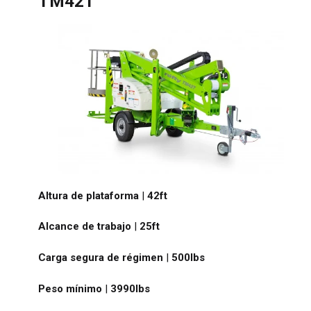
TM42T
Rein
Esta
Fran
Alem
Esp
Altura de plataforma
|
42ft
Neth
Alcance de trabajo
|
25ft
Can
Carga segura de régimen
|
500
lbs
Peso mínimo
|
3990
lbs