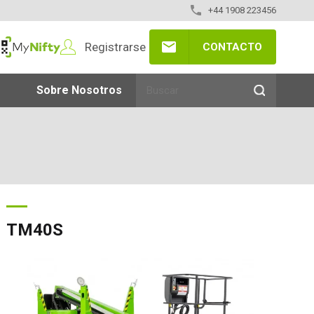
+44 1908 223456
Registrarse
CONTACTO
yNifty
Sobre Nosotros
TM40S