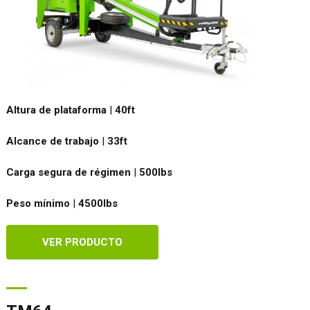
Altura de plataforma
|
40ft
Alcance de trabajo
|
33ft
Carga segura de régimen
|
500
lbs
Peso mínimo
|
4500
lbs
VER PRODUCTO