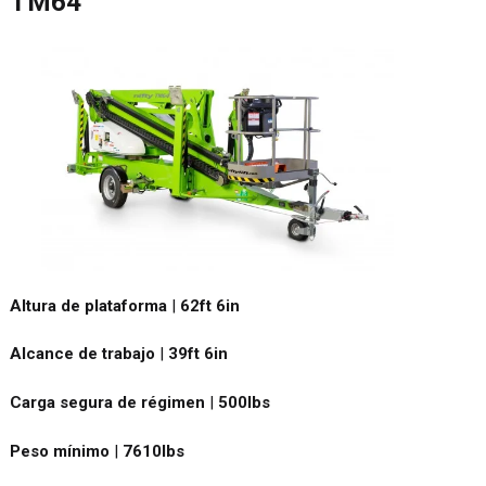
TM64
Altura de plataforma
|
62ft 6in
Alcance de trabajo
|
39ft 6in
Carga segura de régimen
|
500
lbs
Peso mínimo
|
7610
lbs