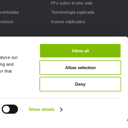
PFs sobre el sitio web
centradas
Terminología explicada
écnicos
Iconos explicados
iones de productos
e Niftylink
Allow all
alyse our
ing and
Allow selection
r that
Deny
Follow us:
Show details