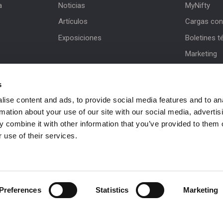
a
Noticias
MyNifty
Artículos
Cargas con
Exposiciones
Boletines t
Marketing
Actualizac
s
Asistencia d
ise content and ads, to provide social media features and to an
NiftyPRO
rmation about your use of our site with our social media, advertis
 combine it with other information that you’ve provided to them o
 use of their services.
 be in
Preferences
Statistics
Marketing