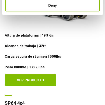
Deny
Altura de plataforma
|
49ft 6in
Alcance de trabajo
|
32ft
Carga segura de régimen
|
500
lbs
Peso mínimo
|
17220
lbs
VER PRODUCTO
SP64 4x4