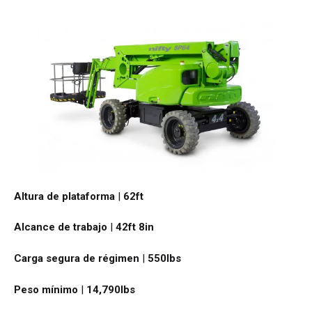
Altura de plataforma
|
62ft
Alcance de trabajo
|
42ft 8in
Carga segura de régimen
|
550
lbs
Peso mínimo
|
14,790
lbs