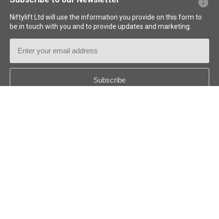
Niftylift Ltd will use the information you provide on this form to
be in touch with you and to provide updates and marketing.
Email
Address
Country
*
Follow us:
© 2026
Niftylift (UK) Limited
. Reservados todos los derechos.
US - ESPAÑOL