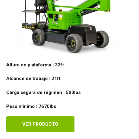
Altura de plataforma
|
33ft
Alcance de trabajo
|
21ft
Carga segura de régimen
|
500
lbs
Peso mínimo
|
7670
lbs
VER PRODUCTO