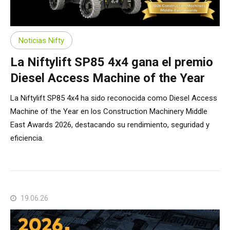
TM64
SP50N
SP45 4x4
SP50 4x4
SD64 4x4x4
Sobre orugas
TD34TN
Gen2 Hybrid
Actualizaciones de productos
Ventas
Sobre Nosotros
Blog
SP50E
SP50N
SP64 4x4
TD34T
SiOPS
Asistencia de Niftylink
Servicio y piezas de recambio
Términos y políticas
Noticias Nifty
La Niftylift SP85 4x4 gana el premio
SP64E
SP50 4x4
TD42T
ToughCage
NiftyPRO
Comentarios de los clientes
Diesel Access Machine of the Year
La Niftylift SP85 4x4 ha sido reconocida como Diesel Access
SP65SE
SP64 4x4
Traction Drive
Distribuidores de Niftylift
Machine of the Year en los Construction Machinery Middle
East Awards 2026, destacando su rendimiento, seguridad y
SP85 4x4
SP85 4x4
eficiencia.
19.06.26