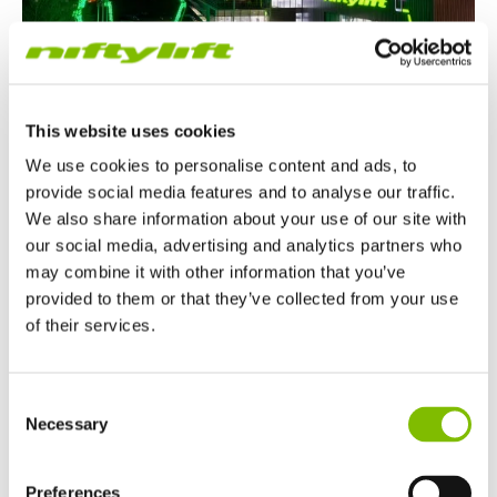
This website uses cookies
Noticias Nifty
We use cookies to personalise content and ads, to
Feliz Navidad de parte de Niftylift
provide social media features and to analyse our traffic.
We also share information about your use of our site with
Un mensaje festivo de Niftylift para desear una Feliz Navidad
our social media, advertising and analytics partners who
y un Próspero Año Nuevo a nuestros empleados,
may combine it with other information that you’ve
proveedores y clientes.
provided to them or that they’ve collected from your use
of their services.
Reino Unido
Consent
English
Necessary
03.09.25
Selection
Estados Unidos de América
English
Español
Francia
Preferences