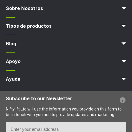
Sobre Nosotros
Blog
Términos y políticas
Tipos de productos
Plataforma elevadora
Blog
Noticias
Artículos
Exposiciones
Apoyo
MyNifty
Cargas concentradas
Boletines técnicos
Marketing
Actualizaciones de productos
Asistencia de Niftylink
NiftyPRO
Ayuda
PFs sobre el sitio web
Terminología explicada
Iconos explicados
Subscribe to our Newsletter
Niftylift Ltd will use the information you provide on this form to
be in touch with you and to provide updates and marketing.
Email