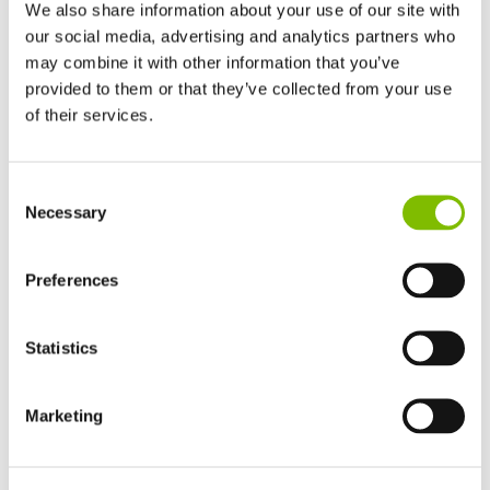
versátil y ecológica desde una base compacta y maniobrable,
We also share information about your use of our site with
y se pueden conducir desde la cesta mientras están elevadas,
our social media, advertising and analytics partners who
ahorrando tiempo y mejorando la eficiencia.
may combine it with other information that you’ve
provided to them or that they’ve collected from your use
of their services.
VER MÁS
Reino Unido
Consent
English
Necessary
Selection
Plataformas - Diesel
Estados Unidos de América
English
Español
Francia
Preferences
Français
Alemania
Statistics
Deutsch
España
Español
Marketing
Netherlands
Nederlands
Canada