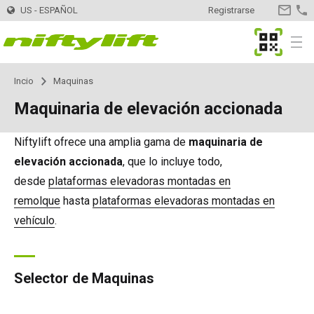
US - ESPAÑOL
Registrarse
CONTA
MyNifty
Menu
Incio
Maquinas
Maquinas
Selector de Maquinas
Maquinaria de elevación accionada
Montadas en remolque
TM34
Innovaciones
MyNifty
Niftylift ofrece una amplia gama de
maquinaria de
elevación accionada
, que lo incluye todo,
TM34T
Plataformas - Eléctricas
SP34LE
ClipOn
Apoyo
MyNifty
Manuales y Esquemas
desde
plataformas elevadoras montadas en
remolque
hasta
plataformas elevadoras montadas en
TM40S
SP34N
Plataformas - Híbrido
SP34 4x4
Hydrogen-Electric
Códigos de reajuste
Cargas concentradas
Alquiler
Encontrar una empresa de alquiler
Registra tu empresa
vehículo
.
TM42T
SP45N
SP34N
Plataformas - Diesel
SP34 4x4
Totalmente eléctricas
Búsqueda de código de error
Boletines técnicos
Distribuidor
Encontrar distribuidor
Selector de Maquinas
TM50
SP45E
SP45N
SP45 4x4
Autoaccionadas
SD50 4x4
Niftylink
Marketing
Contacto
Consultas generales