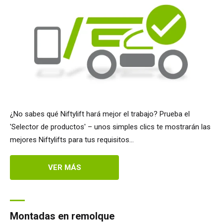
TM64
SP50N
SP45 4x4
SP50 4x4
SD64 4x4x4
Sobre orugas
TD34TN
Gen2 Hybrid
Actualizaciones de productos
Ventas
Sobre Nosotros
Blog
SP50E
SP50N
SP64 4x4
TD34T
SiOPS
Asistencia de Niftylink
Servicio y piezas de recambio
Términos y políticas
SP64E
SP50 4x4
TD42T
ToughCage
NiftyPRO
Comentarios de los clientes
SP65SE
SP64 4x4
Traction Drive
Distribuidores de Niftylift
¿No sabes qué Niftylift hará mejor el trabajo? Prueba el
SP85 4x4
SP85 4x4
'Selector de productos' – unos simples clics te mostrarán las
mejores Niftylifts para tus requisitos...
VER MÁS
Montadas en remolque