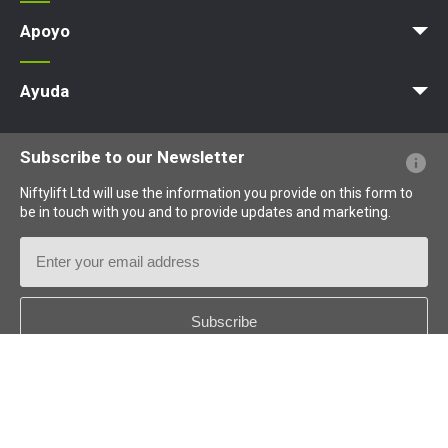
Noticias
Artículos
Exposiciones
Apoyo
MyNifty
Cargas concentradas
Boletines técnicos
Marketing
Actualizaciones de productos
Asistencia de Niftylink
NiftyPRO
Ayuda
PFs sobre el sitio web
Terminología explicada
Iconos explicados
Subscribe to our Newsletter
Niftylift Ltd will use the information you provide on this form to
be in touch with you and to provide updates and marketing.
Email
Address
Country
*
Follow us: