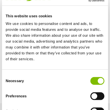
Ancho de la cesta
3ft 7in
This website uses cookies
We use cookies to personalise content and ads, to
Profundidad de la cesta
provide social media features and to analyse our traffic.
2ft 2in
We also share information about your use of our site with
our social media, advertising and analytics partners who
Maximum Slope
may combine it with other information that you’ve
13% / 7.2°
provided to them or that they’ve collected from your use
of their services.
Opciones de potencia
Reino Unido
Consent
English
Necessary
Diesel Only (Kubota 722 - 15kW/20hp)
Selection
Estados Unidos de América
English
Español
Francia
Preferences
Français
Alemania