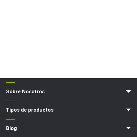
Sobre Nosotros
Blog
Términos y políticas
Tipos de productos
Plataforma elevadora
Blog