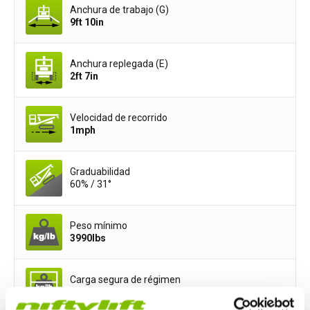
Anchura de trabajo (G)
9ft 10in
Anchura replegada (E)
2ft 7in
Velocidad de recorrido
1
mph
Graduabilidad
60% / 31°
Peso mínimo
3990
lbs
Carga segura de régimen
500
lbs