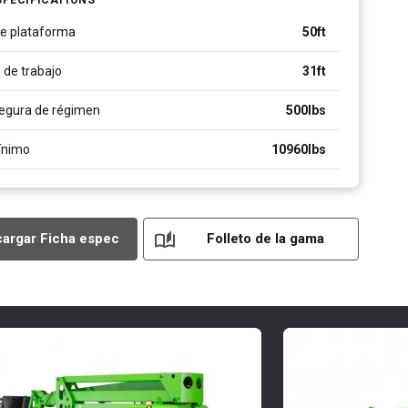
de plataforma
50ft
 de trabajo
31ft
egura de régimen
500
lbs
ínimo
10960
lbs
argar Ficha espec
Folleto de la gama