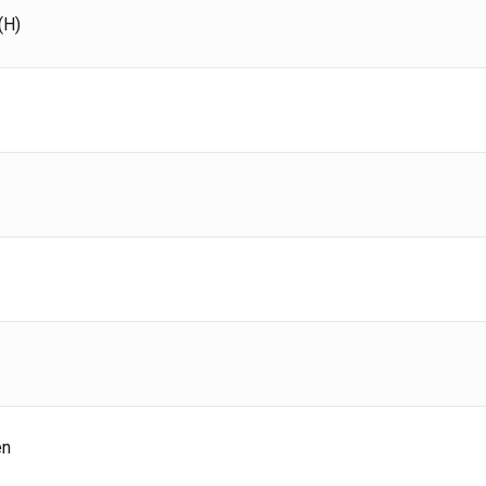
ania
Deutsch
(H)
aña
Español
erlands
Nederlands
ada
English
Français
en