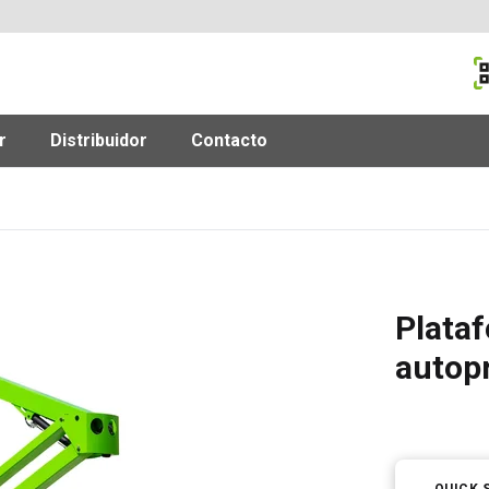
M
r
Distribuidor
Contacto
Plata
autop
QUICK 