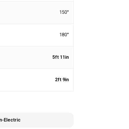
150°
180°
5ft 11in
2ft 9in
-Electric