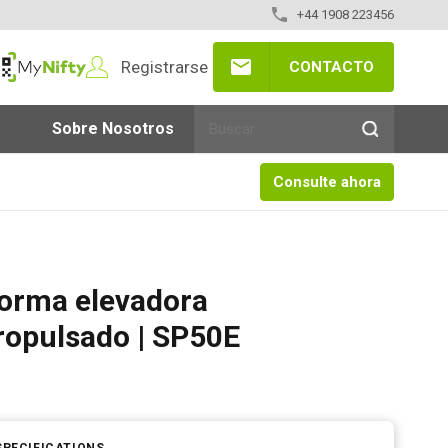
+44 1908 223456
Registrarse
CONTACTO
yNifty
Sobre Nosotros
Consulte ahora
forma elevadora
ropulsado | SP50E
SPECIFICATIONS