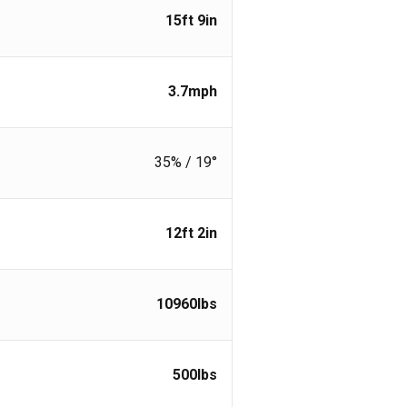
15ft 9in
3.7
mph
35% / 19°
12ft 2in
10960
lbs
500
lbs