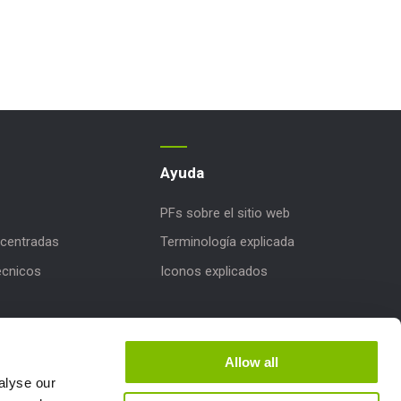
Ayuda
PFs sobre el sitio web
centradas
Terminología explicada
écnicos
Iconos explicados
iones de productos
e Niftylink
Allow all
alyse our