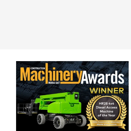
Rein
Esta
Fran
Alem
Esp
Neth
Can