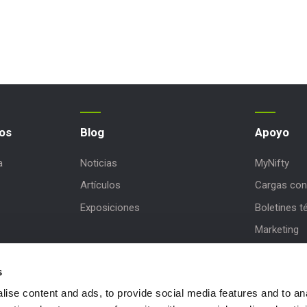
os
Blog
Apoyo
a
Noticias
MyNifty
Artículos
Cargas con
Exposiciones
Boletines t
Marketing
Actualizac
s
Asistencia d
ise content and ads, to provide social media features and to an
NiftyPRO