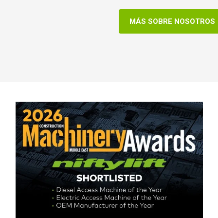
MÁS SOBRE NOSOTROS
o Unido
English
dos Unidos de América
English
Español
cia
Français
ania
Deutsch
aña
Español
erlands
Nederlands
ada
English
Français