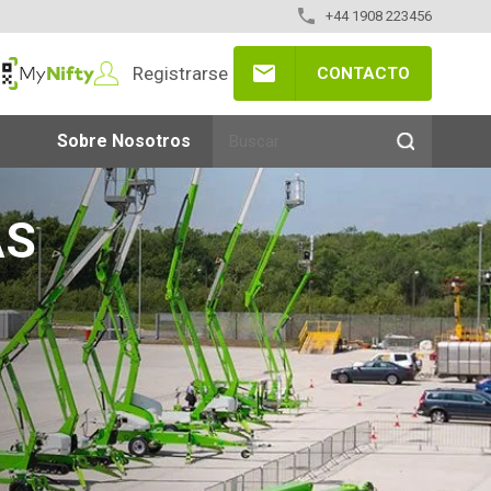
+44 1908 223456
Registrarse
CONTACTO
yNifty
Sobre Nosotros
AS