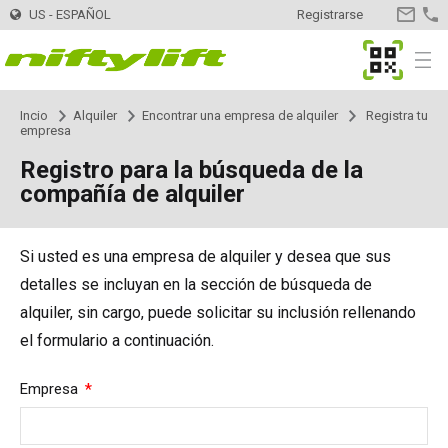
US - ESPAÑOL
Registrarse
CONTA
MyNifty
Menu
Incio
Alquiler
Encontrar una empresa de alquiler
Registra tu
Maquinas
Selector de Maquinas
empresa
Registro para la búsqueda de la
Montadas en remolque
TM34
Innovaciones
MyNifty
compañía de alquiler
TM34T
Plataformas - Eléctricas
SP34LE
ClipOn
Apoyo
MyNifty
Manuales y Esquemas
Si usted es una empresa de alquiler y desea que sus
detalles se incluyan en la sección de búsqueda de
TM40S
SP34N
Plataformas - Híbrido
SP34 4x4
Hydrogen-Electric
Códigos de reajuste
Cargas concentradas
Alquiler
Encontrar una empresa de alquiler
Registra tu empresa
alquiler, sin cargo, puede solicitar su inclusión rellenando
el formulario a continuación.
TM42T
SP45N
SP34N
Plataformas - Diesel
SP34 4x4
Totalmente eléctricas
Búsqueda de código de error
Boletines técnicos
Distribuidor
Encontrar distribuidor
Required
Empresa
TM50
SP45E
SP45N
SP45 4x4
Autoaccionadas
SD50 4x4
Niftylink
Marketing
Contacto
Consultas generales