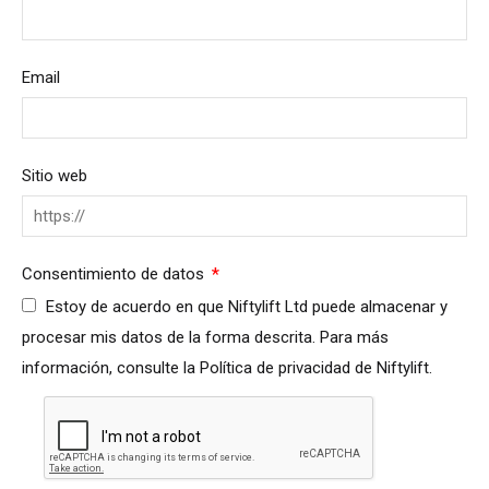
Email
Sitio web
Reino Unido
English
Required
Consentimiento de datos
Estados Unidos de América
Estoy de acuerdo en que Niftylift Ltd puede almacenar y
English
Español
procesar mis datos de la forma descrita. Para más
Francia
información, consulte la Política de privacidad de Niftylift.
Français
Alemania
Deutsch
España
Español