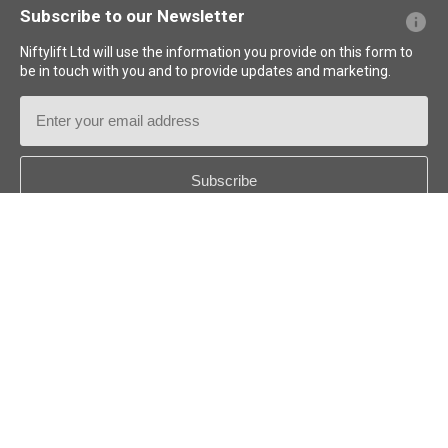
Subscribe to our Newsletter
Niftylift Ltd will use the information you provide on this form to
be in touch with you and to provide updates and marketing.
Email
Address
Country
*
Follow us:
© 2026
Niftylift (UK) Limited
. Reservados todos los derechos.
US - ESPAÑOL