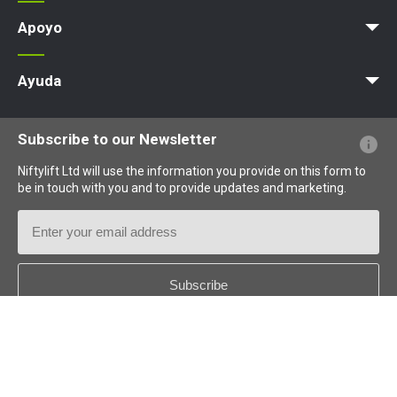
Noticias
Artículos
Exposiciones
Apoyo
MyNifty
Cargas concentradas
Boletines técnicos
Marketing
Actualizaciones de productos
Asistencia de Niftylink
NiftyPRO
Ayuda
PFs sobre el sitio web
Terminología explicada
Iconos explicados
Subscribe to our Newsletter
Niftylift Ltd will use the information you provide on this form to
be in touch with you and to provide updates and marketing.
Email
Address
Country
*
Follow us: