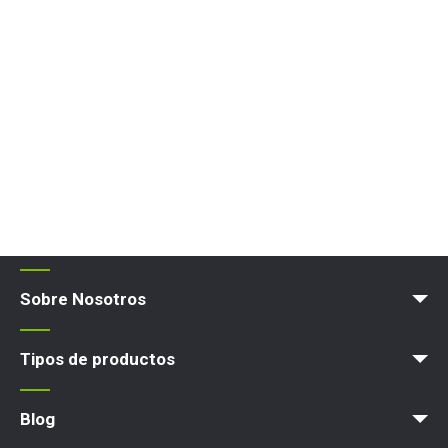
Sobre Nosotros
Blog
Términos y políticas
Tipos de productos
Plataforma elevadora
Blog