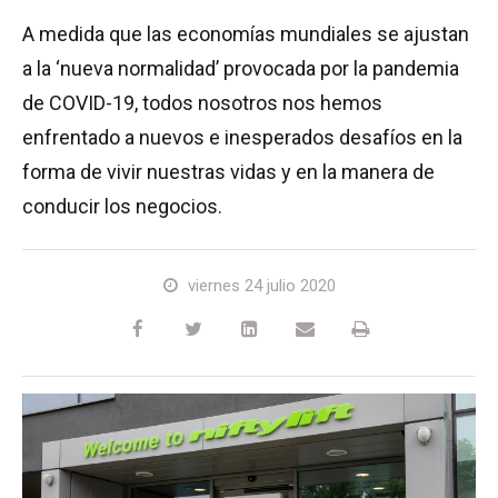
TM64
SP50N
SP45 4x4
SP50 4x4
SD64 4x4x4
Sobre orugas
TD34TN
Gen2 Hybrid
Actualizaciones de productos
Ventas
Sobre Nosotros
Blog
A medida que las economías mundiales se ajustan
a la ‘nueva normalidad’ provocada por la pandemia
SP50E
SP50N
SP64 4x4
TD34T
SiOPS
Asistencia de Niftylink
Servicio y piezas de recambio
Términos y políticas
de COVID-19, todos nosotros nos hemos
enfrentado a nuevos e inesperados desafíos en la
SP64E
SP50 4x4
TD42T
ToughCage
NiftyPRO
Comentarios de los clientes
forma de vivir nuestras vidas y en la manera de
conducir los negocios.
SP65SE
SP64 4x4
Traction Drive
Distribuidores de Niftylift
SP85 4x4
SP85 4x4
viernes 24 julio 2020