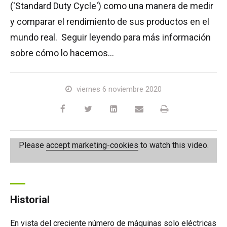
('Standard Duty Cycle') como una manera de medir
TM64
SP50N
SP45 4x4
SP50 4x4
SD64 4x4x4
Sobre orugas
TD34TN
Gen2 Hybrid
Actualizaciones de productos
Ventas
Sobre Nosotros
Blog
y comparar el rendimiento de sus productos en el
mundo real. Seguir leyendo para más información
SP50E
SP50N
SP64 4x4
TD34T
SiOPS
Asistencia de Niftylink
Servicio y piezas de recambio
Términos y políticas
sobre cómo lo hacemos...
SP64E
SP50 4x4
TD42T
ToughCage
NiftyPRO
Comentarios de los clientes
viernes 6 noviembre 2020
SP65SE
SP64 4x4
Traction Drive
Distribuidores de Niftylift
SP85 4x4
SP85 4x4
Please
accept marketing-cookies
to watch this video.
Historial
En vista del creciente número de máquinas solo eléctricas