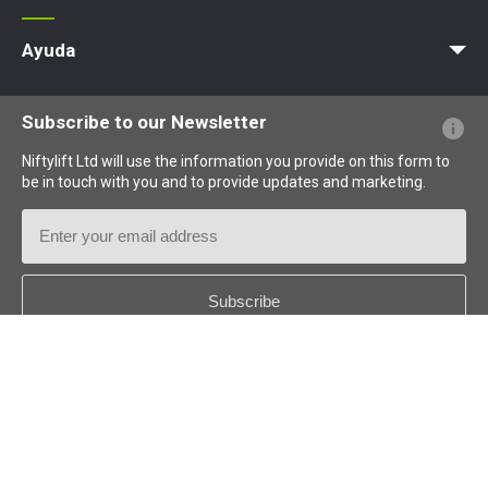
MyNifty
Cargas concentradas
Boletines técnicos
Marketing
Actualizaciones de productos
Asistencia de Niftylink
NiftyPRO
Ayuda
PFs sobre el sitio web
Terminología explicada
Iconos explicados
Subscribe to our Newsletter
Niftylift Ltd will use the information you provide on this form to
be in touch with you and to provide updates and marketing.
Email
Address
Country
*
Follow us: