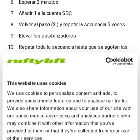
Esperar 2 minutos
Añadir 1 a la cuenta SDC
Volver al paso (
2.
) y repetir la secuencia 5 veces
Elevar los estabilizadores
Repetir toda la secuencia hasta que se agoten las
baterías
​​​​​​
SDC para máquinas auto-propulsadas
This website uses cookies
Elevar la pluma secundaria (si aplicable)
We use cookies to personalise content and ads, to
provide social media features and to analyse our traffic.
Conducir 98ft 5in hacia adelante
We also share information about your use of our site with
Conducir 98ft 5in marcha atrás
our social media, advertising and analytics partners who
may combine it with other information that you’ve
Elevar las plumas totalmente una función cada vez
provided to them or that they’ve collected from your use
Girar 90 grados
of their services.