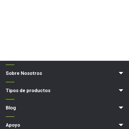
Sobre Nosotros
Blog
Términos y políticas
Tipos de productos
Plataforma elevadora
Blog
Noticias
Artículos
Exposiciones
Apoyo