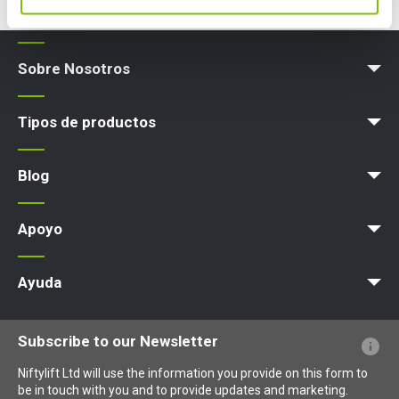
Sobre Nosotros
Blog
Términos y políticas
Tipos de productos
Plataforma elevadora
Blog
Noticias
Artículos
Exposiciones
Apoyo
MyNifty
Cargas concentradas
Boletines técnicos
Marketing
Actualizaciones de productos
Asistencia de Niftylink
NiftyPRO
Ayuda
PFs sobre el sitio web
Terminología explicada
Iconos explicados
Subscribe to our Newsletter
Niftylift Ltd will use the information you provide on this form to
be in touch with you and to provide updates and marketing.