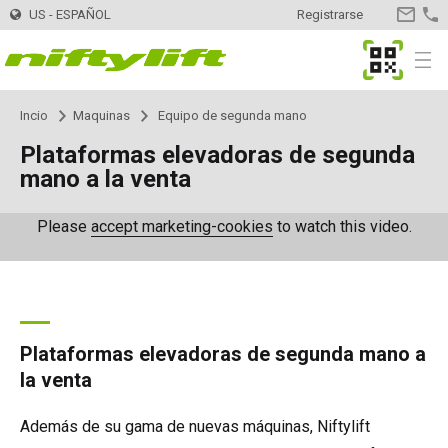
US - ESPAÑOL
Registrarse
CONTA
MyNifty
Menu
Incio
Maquinas
Equipo de segunda mano
Maquinas
Selector de Maquinas
Plataformas elevadoras de segunda
mano a la venta
Montadas en remolque
TM34
Innovaciones
MyNifty
Please
accept marketing-cookies
to watch this video.
TM34T
Plataformas - Eléctricas
SP34LE
ClipOn
Apoyo
MyNifty
Manuales y Esquemas
TM40S
SP34N
Plataformas - Híbrido
SP34 4x4
Hydrogen-Electric
Códigos de reajuste
Cargas concentradas
Alquiler
Encontrar una empresa de alquiler
Registra tu empresa
TM42T
SP45N
SP34N
Plataformas - Diesel
SP34 4x4
Totalmente eléctricas
Búsqueda de código de error
Boletines técnicos
Distribuidor
Encontrar distribuidor
Plataformas elevadoras de segunda mano a
la venta
TM50
SP45E
SP45N
SP45 4x4
Autoaccionadas
SD50 4x4
Niftylink
Marketing
Contacto
Consultas generales
Además de su gama de nuevas máquinas, Niftylift