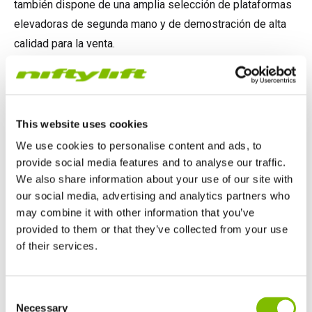
también dispone de una amplia selección de plataformas
TM64
SP50N
SP45 4x4
SP50 4x4
SD64 4x4x4
Sobre orugas
TD34TN
Gen2 Hybrid
Actualizaciones de productos
Ventas
Sobre Nosotros
Blog
elevadoras de segunda mano y de demostración de alta
calidad para la venta.
SP50E
SP50N
SP64 4x4
TD34T
SiOPS
Asistencia de Niftylink
Servicio y piezas de recambio
Términos y políticas
Cada máquina puede ser reacondicionada conforme a sus
SP64E
SP50 4x4
TD42T
ToughCage
NiftyPRO
Comentarios de los clientes
requisitos utilizando componentes Niftylift genuinos, y
todo el trabajo es realizado por un equipo de expertos
This website uses cookies
SP65SE
SP64 4x4
Traction Drive
Distribuidores de Niftylift
dentro de la fábrica Niftylift.
We use cookies to personalise content and ads, to
provide social media features and to analyse our traffic.
Para asegurar la confianza y la seguridad del cliente,
SP85 4x4
SP85 4x4
We also share information about your use of our site with
todas las máquinas vendidas por Niftylift incluyen una
our social media, advertising and analytics partners who
revisión y prueba de peso obligatorias - gratuitas.
may combine it with other information that you’ve
provided to them or that they’ve collected from your use
Si desea más información u organizar una demostración in
of their services.
situ, por favor, contáctenos.
Reino Unido
Consent
English
CONTÁCTENOS
Necessary
Selection