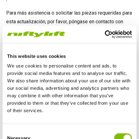
TM64
SP50N
SP45 4x4
SP50 4x4
SD64 4x4x4
Sobre orugas
TD34TN
Gen2 Hybrid
Actualizaciones de productos
Ventas
Sobre Nosotros
Blog
Para más asistencia o solicitar las piezas requeridas para
esta actualización, por favor, póngase en contacto con
SP50E
SP50N
SP64 4x4
TD34T
SiOPS
Asistencia de Niftylink
Servicio y piezas de recambio
Términos y políticas
nosotros haciendo referencia a 'HR21_CI03_ES'.
SP64E
SP50 4x4
TD42T
ToughCage
NiftyPRO
Comentarios de los clientes
CONTÁCTENOS
This website uses cookies
SP65SE
SP64 4x4
Traction Drive
Distribuidores de Niftylift
We use cookies to personalise content and ads, to
Descargar PDF de instrucciones
provide social media features and to analyse our traffic.
SP85 4x4
SP85 4x4
We also share information about your use of our site with
our social media, advertising and analytics partners who
may combine it with other information that you’ve
provided to them or that they’ve collected from your use
of their services.
Reino Unido
Consent
English
Necessary