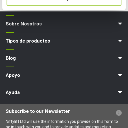
Sobre Nosotros
Blog
Términos y políticas
Tipos de productos
Plataforma elevadora
Blog
Noticias
Artículos
Exposiciones
Apoyo
MyNifty
Cargas concentradas
Boletines técnicos
Marketing
Actualizaciones de productos
Asistencia de Niftylink
NiftyPRO
Ayuda
PFs sobre el sitio web
Terminología explicada
Iconos explicados
Subscribe to our Newsletter
Niftylift Ltd will use the information you provide on this form to
be in touch with you and to provide updates and marketing.