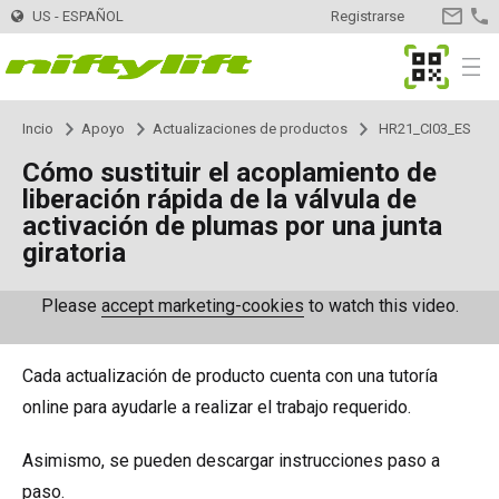
US - ESPAÑOL
Registrarse
CONTA
MyNifty
Menu
Incio
Apoyo
Actualizaciones de productos
HR21_CI03_ES
Maquinas
Selector de Maquinas
Cómo sustituir el acoplamiento de
liberación rápida de la válvula de
Montadas en remolque
TM34
Innovaciones
MyNifty
activación de plumas por una junta
giratoria
TM34T
Plataformas - Eléctricas
SP34LE
ClipOn
Apoyo
MyNifty
Manuales y Esquemas
Please
accept marketing-cookies
to watch this video.
TM40S
SP34N
Plataformas - Híbrido
SP34 4x4
Hydrogen-Electric
Códigos de reajuste
Cargas concentradas
Alquiler
Encontrar una empresa de alquiler
Registra tu empresa
Cada actualización de producto cuenta con una tutoría
TM42T
SP45N
SP34N
Plataformas - Diesel
SP34 4x4
Totalmente eléctricas
Búsqueda de código de error
Boletines técnicos
Distribuidor
Encontrar distribuidor
online para ayudarle a realizar el trabajo requerido.
TM50
SP45E
SP45N
SP45 4x4
Autoaccionadas
SD50 4x4
Niftylink
Marketing
Contacto
Consultas generales
Asimismo, se pueden descargar instrucciones paso a
paso.