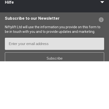
Hilfe
Webseiten-FAQs
Terminologie erklärt
Piktogramme erklärt
Subscribe to our Newsletter
Niftylift Ltd will use the information you provide on this form to
be in touch with you and to provide updates and marketing.
Email
Address
Country
*
Follow us: