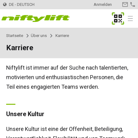
DE - DEUTSCH
Anmelden
KONTA
MyNifty
Menu
Startseite
Über uns
Karriere
Produkte
Produktwähler
Karriere
Anhängerarbeitsbühnen
Nifty 120
Innovationen
MyNifty
Niftylift ist immer auf der Suche nach talentierten,
Nifty 120T
Elektro-Arbeitsbühnen
HR12LE
ClipOn
Unterstützung
MyNifty
Handbücher und Zeichnungen
motivierten und enthusiastischen Personen, die
Teil eines engagierten Teams werden.
Nifty 150T
HR12N
Hybrid-Arbeitsbühnen
HR12 4x4
Hydrogen-Electric
Rücksetzcodes
Punktlasten
Hire
Ein Vermietungsunternehmen finden
Registrieren Sie Ihr Unternehmen
Nifty 170
HR15N
HR12N
Diesel-Arbeitsbühnen
HR12 4x4
Vollelektrisch
Fehlercode-Suche
Technische Bulletins
Kontakt
Informationen anfordern
Unsere Kultur
Nifty 210
HR15E
HR15N
HR15 4x4
Selbstfahrende
SD170 4x4
Niftylink
Marketing
Verkauf
Über uns
Karriere
Offene Stellen
Unsere Kultur ist eine der Offenheit, Beteiligung,