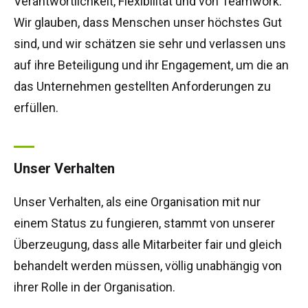
Verantwortlichkeit, Flexibilität und von Teamwork.
HR17N
HR15 4x4
HR17 4x4
SD210 4x4x4
Kettenantrieb
TD120TN
Gen2 Hybrid
Produkt-Updates
Service & Ersatzteile
Blog
Wir glauben, dass Menschen unser höchstes Gut
sind, und wir schätzen sie sehr und verlassen uns
HR17E
HR17N
HR21 4x4
TD120T
Gebrauchte Maschinen
SiOPS
Niftylink-Unterstützung
Kunden-Kommentare
Bedingungen & Politiken
auf ihre Beteiligung und ihr Engagement, um die an
das Unternehmen gestellten Anforderungen zu
HR21E
HR17 4x4
TD150T
ToughCage-Technologie
NiftyPRO
Niftylift Händler
erfüllen.
HR22SE
HR21 4x4
Traktionsantrieb
Unser Verhalten
HR28 4x4
HR28 4x4
Unser Verhalten, als eine Organisation mit nur
einem Status zu fungieren, stammt von unserer
Überzeugung, dass alle Mitarbeiter fair und gleich
behandelt werden müssen, völlig unabhängig von
ihrer Rolle in der Organisation.