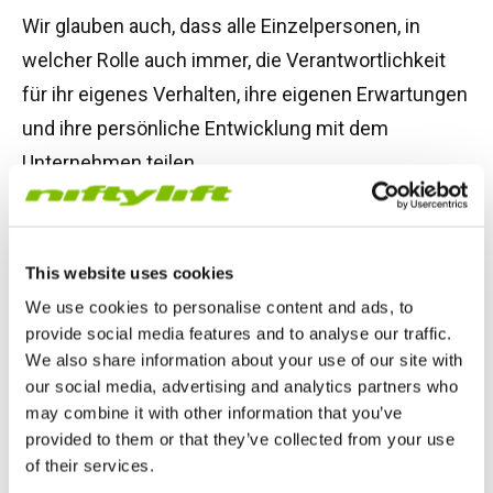
Wir glauben auch, dass alle Einzelpersonen, in
welcher Rolle auch immer, die Verantwortlichkeit
für ihr eigenes Verhalten, ihre eigenen Erwartungen
und ihre persönliche Entwicklung mit dem
Unternehmen teilen.
Unsere Philosophie
This website uses cookies
We use cookies to personalise content and ads, to
Unsere Organisationsphilosophie wird in unserem
provide social media features and to analyse our traffic.
Unternehmensleitbild erfasst:
We also share information about your use of our site with
our social media, advertising and analytics partners who
„Entwicklung eines nachhaltigen und profitablen
may combine it with other information that you’ve
provided to them or that they’ve collected from your use
Geschäfts durch Anbieten von wirtschaftlichen,
of their services.
innovativen und qualitativ hochwertigen