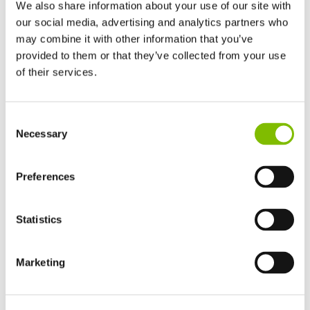
We also share information about your use of our site with
Boden- & Punktlasten
our social media, advertising and analytics partners who
Hast du noch eine Frage?
may combine it with other information that you’ve
provided to them or that they’ve collected from your use
of their services.
Frage
*
Großbritannien
Consent
English
Necessary
Selection
Vereinigten Staaten von Amerika
English
Español
Frankreich
Preferences
Name
*
Français
Deutschland
Statistics
Deutsch
Spanien
Email
*
Español
Marketing
Netherlands
Nederlands
Ich stimme zu, dass die Niftylift Ltd. meine Daten wie
Canada