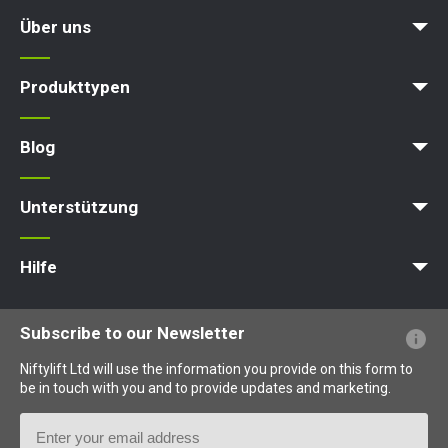
Über uns
Karriere
Blog
Bedingungen & Politiken
Produkttypen
Arbeitsbühne
Hubarbeitsbühne
Ausleger-Arbeitsbühne
Hebebühne
Hydraulische Arbeitsbühne
Blog
News
Artikel
Messen
Unterstützung
MyNifty
Punktlasten
Technische Bulletins
Marketing
Produkt-Updates
Niftylink-Unterstützung
NiftyPRO
Hilfe
Webseiten-FAQs
Terminologie erklärt
Piktogramme erklärt
Subscribe to our Newsletter
Niftylift Ltd will use the information you provide on this form to
be in touch with you and to provide updates and marketing.
Email