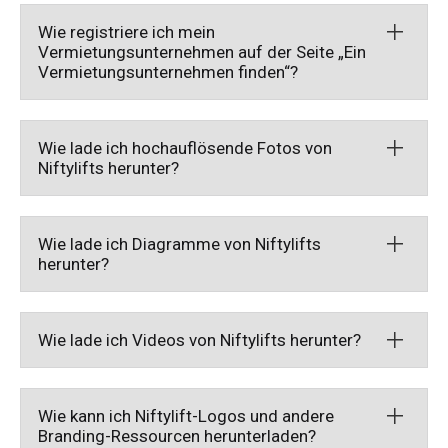
HR17N
HR15 4x4
HR17 4x4
SD210 4x4x4
Kettenantrieb
TD120TN
Gen2 Hybrid
Produkt-Updates
Service & Ersatzteile
Blog
Wie registriere ich mein
Vermietungsunternehmen auf der Seite „Ein
Vermietungsunternehmen finden“?
HR17E
HR17N
HR21 4x4
TD120T
Gebrauchte Maschinen
SiOPS
Niftylink-Unterstützung
Kunden-Kommentare
Bedingungen & Politiken
Ein Vermietungsunternehmen finden
HR21E
HR17 4x4
TD150T
ToughCage-Technologie
NiftyPRO
Niftylift Händler
Wie lade ich hochauflösende Fotos von
Niftylifts herunter?
Registrierformular auf der Seite Ihr Unternehmen
HR22SE
HR21 4x4
Traktionsantrieb
Wie lade ich Diagramme von Niftylifts
HR28 4x4
HR28 4x4
herunter?
Niftylift Marketing-
Wie lade ich Videos von Niftylifts herunter?
Ressourcen
Wie kann ich Niftylift-Logos und andere
Branding-Ressourcen herunterladen?
Niftylift Marketing-