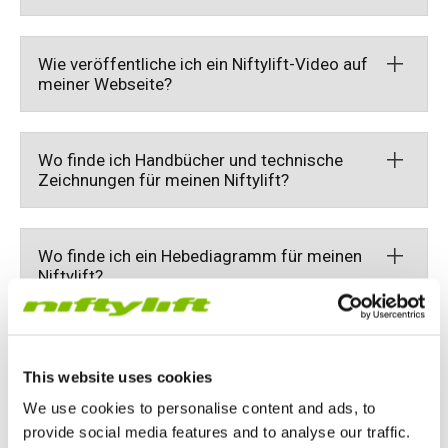
Ressourcen
Niftylift
Wie veröffentliche ich ein Niftylift-Video auf
Marketing-Ressourcen
meiner Webseite?
Wo finde ich Handbücher und technische
Niftylift Marketing-Ressourcen
Zeichnungen für meinen Niftylift?
Wo finde ich ein Hebediagramm für meinen
Handbücher & Zeichnungen
Niftylift?
Niftylift YouTube
Wo kann ich Boden- &
Handbücher & Zeichnungen
Punktlastinformationen über Niftylifts
This website uses cookies
erhalten?
We use cookies to personalise content and ads, to
provide social media features and to analyse our traffic.