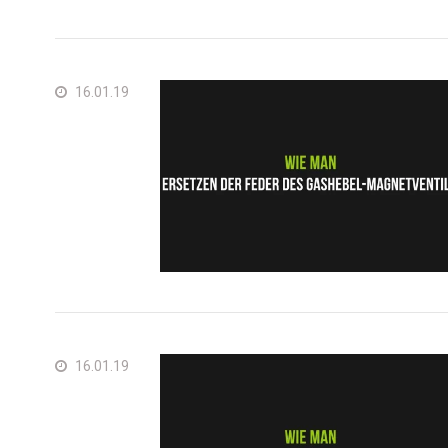
Fran
Deu
Spa
16.01.19
Neth
Can
16.01.19