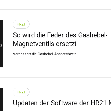
kreich
Français
tschland
Deutsch
nien
Español
HR21
erlands
Nederlands
So wird die Feder des Gashebel-
ada
English
Français
Magnetventils ersetzt
Verbessert die Gashebel-Ansprechzeit.
HR21
Updaten der Software der HR21