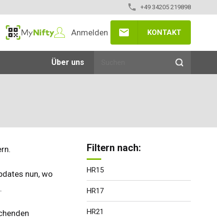
+49 34205 219898
Anmelden
KONTAKT
MyNifty
Über uns
Filtern nach:
rn.
HR15
pdates nun, wo
.
HR17
HR21
echenden