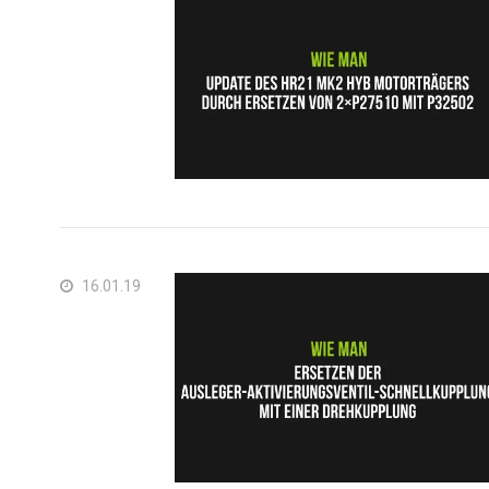
16.01.19
Groß
Vere
Ame