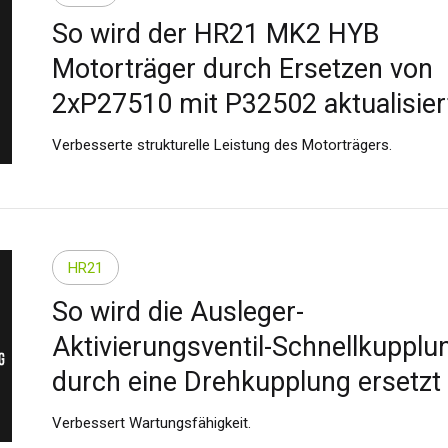
So wird der HR21 MK2 HYB
Motorträger durch Ersetzen von
2xP27510 mit P32502 aktualisier
Verbesserte strukturelle Leistung des Motorträgers.
HR21
So wird die Ausleger-
Aktivierungsventil-Schnellkupplu
britannien
English
durch eine Drehkupplung ersetzt
inigten Staaten von
Verbessert Wartungsfähigkeit.
rika
English
Español