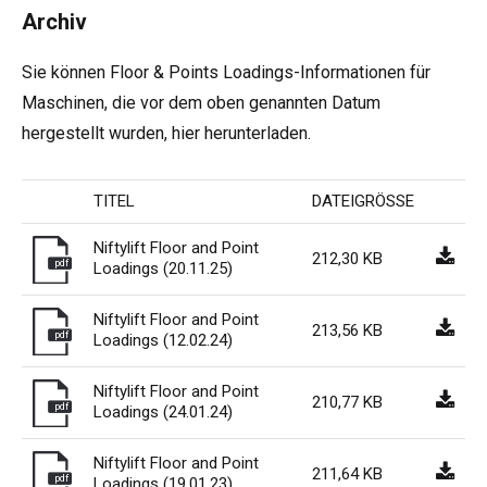
Archiv
HR17N
HR15 4x4
HR17 4x4
SD210 4x4x4
Kettenantrieb
TD120TN
Gen2 Hybrid
Produkt-Updates
Service & Ersatzteile
Blog
Sie können Floor & Points Loadings-Informationen für
HR17E
HR17N
HR21 4x4
TD120T
Gebrauchte Maschinen
SiOPS
Niftylink-Unterstützung
Kunden-Kommentare
Bedingungen & Politiken
Maschinen, die vor dem oben genannten Datum
hergestellt wurden, hier herunterladen.
HR21E
HR17 4x4
TD150T
ToughCage-Technologie
NiftyPRO
Niftylift Händler
TITEL
DATEIGRÖSSE
HR22SE
HR21 4x4
Traktionsantrieb
Niftylift Floor and Point
212,30 KB
pdf
Loadings (20.11.25)
HR28 4x4
HR28 4x4
Niftylift Floor and Point
213,56 KB
pdf
Loadings (12.02.24)
Niftylift Floor and Point
210,77 KB
pdf
Loadings (24.01.24)
Niftylift Floor and Point
211,64 KB
pdf
Loadings (19.01.23)