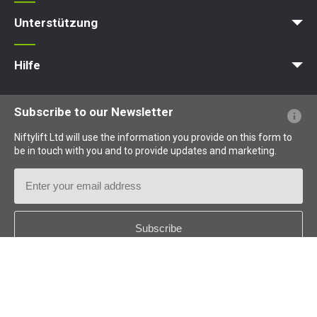
News
Artikel
Messen
Unterstützung
MyNifty
Punktlasten
Technische Bulletins
Marketing
Produkt-Updates
Niftylink-Unterstützung
NiftyPRO
Hilfe
Webseiten-FAQs
Terminologie erklärt
Piktogramme erklärt
Subscribe to our Newsletter
Niftylift Ltd will use the information you provide on this form to
be in touch with you and to provide updates and marketing.
Email
Address
Country
*
Follow us: