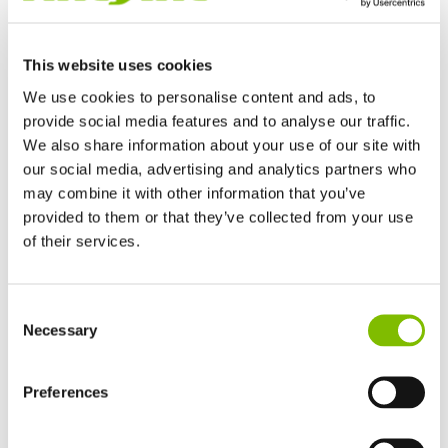
Niftylift Floor & Point
59,45 KB
pdf
Loadings (12-02-15)
This website uses cookies
Niftylift Floor & Point
60,13 KB
pdf
Loadings (20-11-14)
We use cookies to personalise content and ads, to
provide social media features and to analyse our traffic.
Niftylift Floor & Point
We also share information about your use of our site with
60,06 KB
pdf
Loadings (13-08-14)
our social media, advertising and analytics partners who
may combine it with other information that you’ve
Niftylift Floor & Point
49,92 KB
provided to them or that they’ve collected from your use
pdf
Loadings (08-05-14)
of their services.
Niftylift Floor & Point
49,85 KB
pdf
Loadings (20-01-14)
Großbritannien
Consent
English
Necessary
Selection
Niftylift Floor & Point
Vereinigten Staaten von Amerika
135,64 KB
pdf
Loadings (18-03-13)
English
Español
Frankreich
Preferences
Niftylift Floor & Point
Français
135,30 KB
pdf
Loadings (24-03-11)
Deutschland