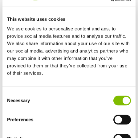
Nifty Neuigkeiten
26.06.26
HR28 4x4 im Nahen Osten ausgezeichnet
This website uses cookies
We use cookies to personalise content and ads, to
Die Niftylift HR28 4x4 wurde bei den Construction Machinery
provide social media features and to analyse our traffic.
Middle East Awards 2026 als „Diesel Access Machine of the
We also share information about your use of our site with
Year“ ausgezeichnet. Gewürdigt wurden ihre starke Leistung,
our social media, advertising and analytics partners who
hohe Sicherheit und Effizienz.
may combine it with other information that you’ve
provided to them or that they’ve collected from your use
WEITERLESEN
of their services.
Großbritannien
Consent
English
Necessary
Selection
Vereinigten Staaten von Amerika
English
Español
Frankreich
Preferences
Français
Deutschland