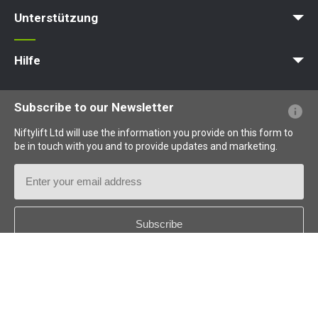
News
Artikel
Messen
Unterstützung
MyNifty
Punktlasten
Technische Bulletins
Marketing
Produkt-Updates
Niftylink-Unterstützung
NiftyPRO
Hilfe
Webseiten-FAQs
Terminologie erklärt
Piktogramme erklärt
Subscribe to our Newsletter
Niftylift Ltd will use the information you provide on this form to
be in touch with you and to provide updates and marketing.
Email
Address
Country
*
Follow us: