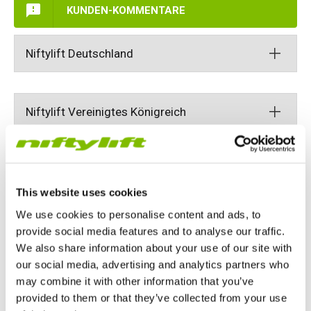
KUNDEN-KOMMENTARE
HR17N
HR15 4x4
HR17 4x4
SD210 4x4x4
Kettenantrieb
TD120TN
Gen2 Hybrid
Produkt-Updates
Service & Ersatzteile
Blog
Niftylift Deutschland
HR17E
HR17N
HR21 4x4
TD120T
Gebrauchte Maschinen
SiOPS
Niftylink-Unterstützung
Kunden-Kommentare
Bedingungen & Politiken
HR21E
HR17 4x4
TD150T
ToughCage-Technologie
NiftyPRO
Niftylift Händler
Niftylift Vereinigtes Königreich
HR22SE
HR21 4x4
Traktionsantrieb
Niftylift Netherlands
HR28 4x4
HR28 4x4
This website uses cookies
We use cookies to personalise content and ads, to
Niftylift BV
Niftylift USA
provide social media features and to analyse our traffic.
Gewerbeviertel 10-11
We also share information about your use of our site with
04420 Markranstädt
our social media, advertising and analytics partners who
Deutschland
Niftylift Ltd
may combine it with other information that you’ve
Chalkdell Drive,
provided to them or that they’ve collected from your use
Ansichts Karte
Informationen anfordern