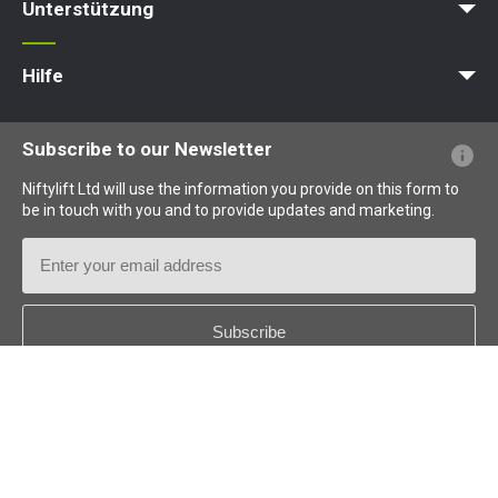
Unterstützung
MyNifty
Punktlasten
Technische Bulletins
Marketing
Produkt-Updates
Niftylink-Unterstützung
NiftyPRO
Hilfe
Webseiten-FAQs
Terminologie erklärt
Piktogramme erklärt
Subscribe to our Newsletter
Niftylift Ltd will use the information you provide on this form to
be in touch with you and to provide updates and marketing.
Email
Address
Country
*
Follow us: