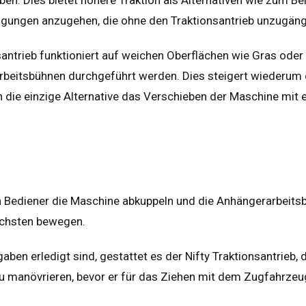
igungen anzugehen, die ohne den Traktionsantrieb unzugäng
santrieb funktioniert auf weichen Oberflächen wie Gras ode
beitsbühnen durchgeführt werden. Dies steigert wiederum deu
en die einzige Alternative das Verschieben der Maschine mit
britannien
English
inigten Staaten von
rika
English
Español
n Bediener die Maschine abkuppeln und die Anhängerarbeitsb
kreich
Français
ächsten bewegen.
tschland
Deutsch
ben erledigt sind, gestattet es der Nifty Traktionsantrieb,
nien
Español
zu manövrieren, bevor er für das Ziehen mit dem Zugfahrzeug
erlands
Nederlands