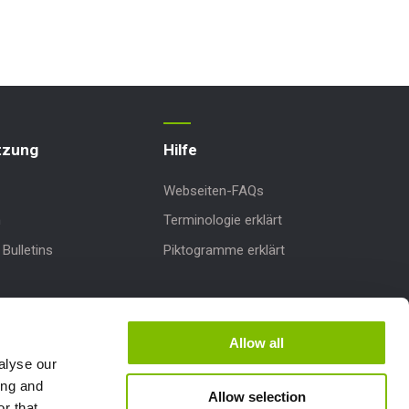
tzung
Hilfe
Webseiten-FAQs
n
Terminologie erklärt
Bulletins
Piktogramme erklärt
dates
nterstützung
Allow all
alyse our
ing and
Allow selection
r that