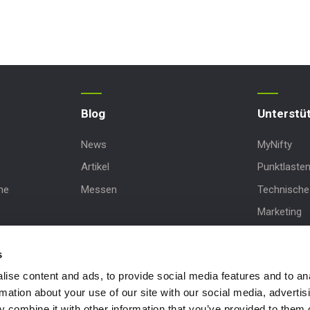
Blog
Unterstü
News
MyNifty
Artikel
Punktlaste
ne
Messen
Technische 
Marketing
sbühne
Produkt-Up
s
Niftylink-U
ise content and ads, to provide social media features and to an
NiftyPRO
rmation about your use of our site with our social media, advertis
 combine it with other information that you’ve provided to them o