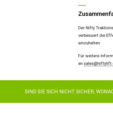
Can
Zusammenf
Der Nifty Traktion
verbessert die Eff
einzuhalten.
Für weitere Infor
an
sales@niftylif
SIND SIE SICH NICHT SICHER, WON