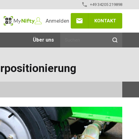
+49 34205 219898
Anmelden
KONTAKT
MyNifty
Über uns
rpositionierung