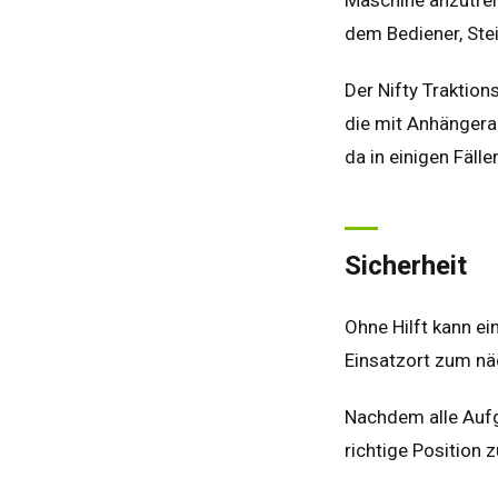
dem Bediener, Ste
Der Nifty Traktion
die mit Anhängerar
da in einigen Fäll
Sicherheit
Groß
Vere
Ame
Ohne Hilft kann ei
Fran
Einsatzort zum n
Deu
Nachdem alle Aufga
Spa
richtige Position 
Neth