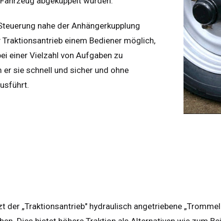
 Fahrzeug abgekuppelt wurden.
 Steuerung nahe der Anhängerkupplung
 Traktionsantrieb einem Bediener möglich,
 bei einer Vielzahl von Aufgaben zu
er sie schnell und sicher und ohne
ausführt.
zt der „Traktionsantrieb" hydraulisch angetriebene „Trommel
en. Dies bietet höhere Traktion als Alternativen wie zum Be