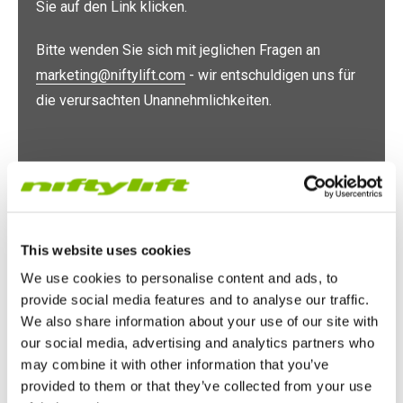
Sie auf den Link klicken.
HR17N
HR15 4x4
HR17 4x4
SD210 4x4x4
Kettenantrieb
TD120TN
Gen2 Hybrid
Produkt-Updates
Service & Ersatzteile
Blog
Bitte wenden Sie sich mit jeglichen Fragen an
HR17E
HR17N
HR21 4x4
TD120T
Gebrauchte Maschinen
SiOPS
Niftylink-Unterstützung
Kunden-Kommentare
Bedingungen & Politiken
marketing@niftylift.com
- wir entschuldigen uns für
die verursachten Unannehmlichkeiten.
HR21E
HR17 4x4
TD150T
ToughCage-Technologie
NiftyPRO
Niftylift Händler
HR22SE
HR21 4x4
Traktionsantrieb
E-Mail-Adresse
HR28 4x4
HR28 4x4
This website uses cookies
Passwort
We use cookies to personalise content and ads, to
provide social media features and to analyse our traffic.
We also share information about your use of our site with
Für zwei Wochen angemeldet bleiben
our social media, advertising and analytics partners who
may combine it with other information that you’ve
ANMELDEN
provided to them or that they’ve collected from your use