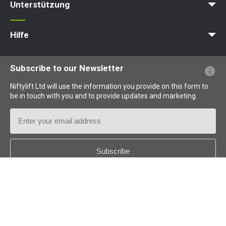
Unterstützung
MyNifty
Punktlasten
Technische Bulletins
Marketing
Produkt-Updates
Niftylink-Unterstützung
NiftyPRO
Hilfe
Webseiten-FAQs
Terminologie erklärt
Piktogramme erklärt
Subscribe to our Newsletter
Niftylift Ltd will use the information you provide on this form to
be in touch with you and to provide updates and marketing.
Email
Address
Country
*
Follow us: