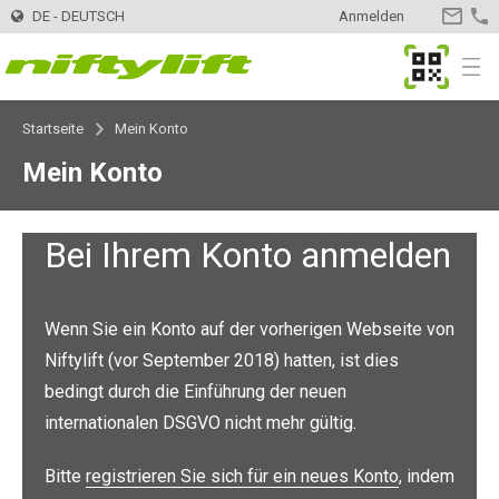
DE - DEUTSCH
Anmelden
KONTA
MyNifty
Menu
Startseite
Mein Konto
Produkte
Produktwähler
Mein Konto
Anhängerarbeitsbühnen
Nifty 120
Innovationen
MyNifty
Bei Ihrem Konto anmelden
Nifty 120T
Elektro-Arbeitsbühnen
HR12LE
ClipOn
Unterstützung
MyNifty
Handbücher und Zeichnungen
Nifty 150T
HR12N
Hybrid-Arbeitsbühnen
HR12 4x4
Hydrogen-Electric
Rücksetzcodes
Punktlasten
Hire
Ein Vermietungsunternehmen finden
Registrieren Sie Ihr Unternehmen
Wenn Sie ein Konto auf der vorherigen Webseite von
Niftylift (vor September 2018) hatten, ist dies
Nifty 170
HR15N
HR12N
Diesel-Arbeitsbühnen
HR12 4x4
Vollelektrisch
Fehlercode-Suche
Technische Bulletins
Kontakt
Informationen anfordern
bedingt durch die Einführung der neuen
internationalen DSGVO nicht mehr gültig.
Nifty 210
HR15E
HR15N
HR15 4x4
Selbstfahrende
SD170 4x4
Niftylink
Marketing
Verkauf
Über uns
Karriere
Offene Stellen
Bitte
registrieren Sie sich für ein neues Konto
, indem