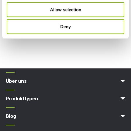
Allow selection
Deny
Über uns
Karriere
Blog
Bedingungen & Politiken
Produkttypen
Arbeitsbühne
Hubarbeitsbühne
Ausleger-Arbeitsbühne
Hebebühne
Hydraulische Arbeitsbühne
Blog
News
Artikel
Messen