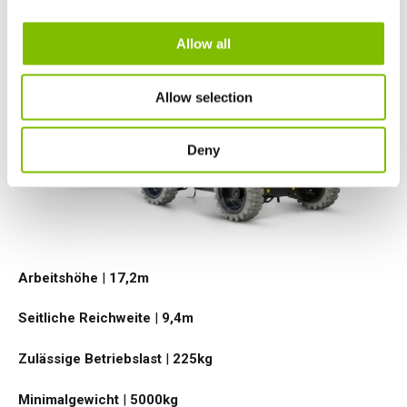
HR17 4x4
Allow all
Allow selection
Deny
Arbeitshöhe
|
17,2
m
Seitliche Reichweite
|
9,4
m
Zulässige Betriebslast
|
225
kg
Minimalgewicht
|
5000
kg