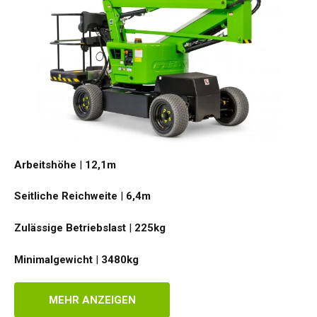
Arbeitshöhe
|
12,1
m
Seitliche Reichweite
|
6,4
m
Zulässige Betriebslast
|
225
kg
Minimalgewicht
|
3480
kg
MEHR ANZEIGEN