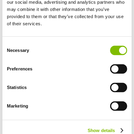
our social media, advertising and analytics partners who
may combine it with other information that you’ve
provided to them or that they’ve collected from your use
of their services.
Großbritannien
Consent
English
Necessary
Selection
Arbeitshöhe
|
17
m
Vereinigten Staaten von Amerika
English
Español
Seitliche Reichweite
|
9,7
m
Frankreich
Preferences
Français
Zulässige Betriebslast
|
225
kg
Deutschland
Statistics
Deutsch
Minimalgewicht
|
7780(E)/7650(H)
kg
Spanien
Español
Marketing
MEHR ANZEIGEN
Netherlands
Nederlands
Canada
Show details
English
Français