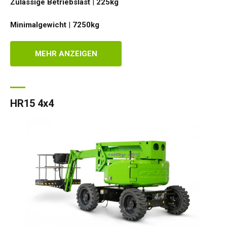
Zulässige Betriebslast
|
225
kg
Minimalgewicht
|
7250
kg
MEHR ANZEIGEN
HR15 4x4