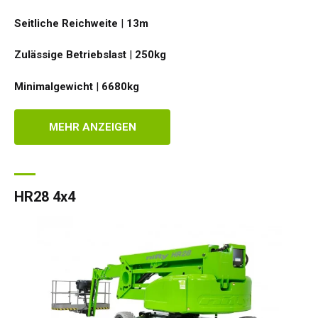
Seitliche Reichweite
|
13
m
Zulässige Betriebslast
|
250
kg
Minimalgewicht
|
6680
kg
MEHR ANZEIGEN
HR28 4x4