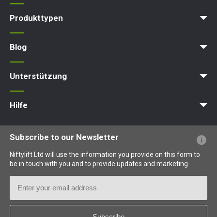
Karriere
Blog
Bedingungen & Politiken
Produkttypen
Arbeitsbühne
Hubarbeitsbühne
Ausleger-Arbeitsbühne
Hebebühne
Hydraulische Arbeitsbühne
Blog
News
Artikel
Messen
Unterstützung
MyNifty
Punktlasten
Technische Bulletins
Marketing
Produkt-Updates
Niftylink-Unterstützung
NiftyPRO
Hilfe
Webseiten-FAQs
Terminologie erklärt
Piktogramme erklärt
Subscribe to our Newsletter
Niftylift Ltd will use the information you provide on this form to
be in touch with you and to provide updates and marketing.
Email
Address
Country
*