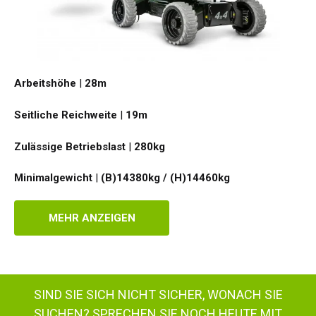
Arbeitshöhe
|
28
m
Seitliche Reichweite
|
19
m
Zulässige Betriebslast
|
280
kg
Minimalgewicht
|
(B)14380kg / (H)14460
kg
MEHR ANZEIGEN
SIND SIE SICH NICHT SICHER, WONACH SIE
SUCHEN?
SPRECHEN SIE NOCH HEUTE MIT