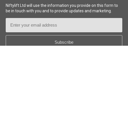
Niftylift Ltd will use the information you provide on this form to
be in touch with you and to provide updates and marketing.
Email
Address
Country
*
Follow us:
© 2026
Niftylift (UK) Limited
. Alle Rechte vorbehalten.
DE - DEUTSCH
Haftungsausschluss
Datenschutzrichtlinie
Cookie Policy