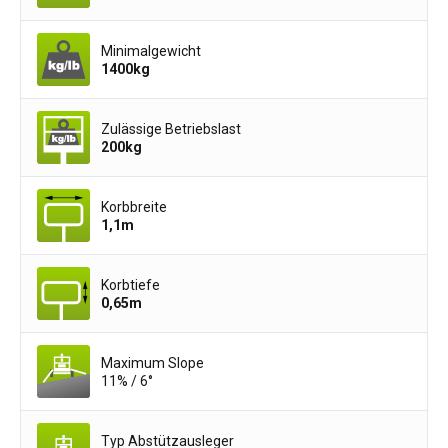
Minimalgewicht
1400
kg
Zulässige Betriebslast
200
kg
Korbbreite
1,1
m
Korbtiefe
0,65
m
Maximum Slope
11% / 6°
Typ Abstützausleger