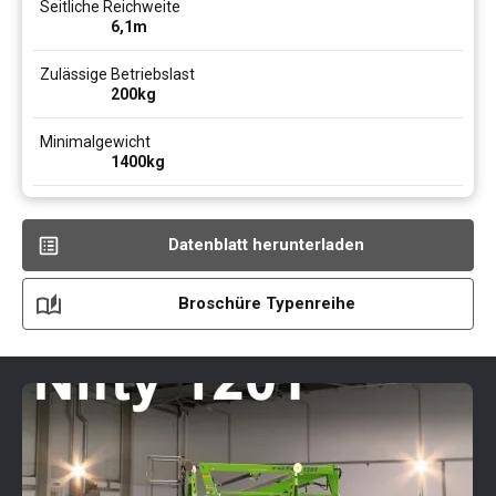
Seitliche Reichweite
6,1
m
Zulässige Betriebslast
200
kg
Minimalgewicht
1400
kg
Datenblatt herunterladen
Broschüre Typenreihe