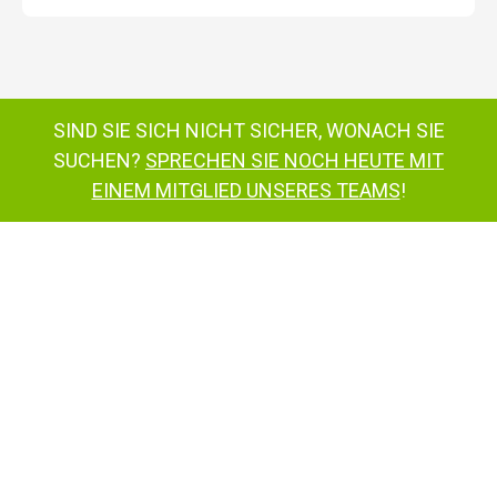
Nifty 120T Anhängerbühnen
SIND SIE SICH NICHT SICHER, WONACH SIE
SUCHEN?
SPRECHEN SIE NOCH HEUTE MIT
EINEM MITGLIED UNSERES TEAMS
!
Nifty 120T
Anhängerbühnen
Nifty
120
Nifty 150T