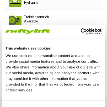
Hydraulic
Traktionsantrieb
Available
Antriebsoptionen
This website uses cookies
Mains only
Battery only
We use cookies to personalise content and ads, to
provide social media features and to analyse our traffic.
Petrol or Diesel Only
We also share information about your use of our site with
our social media, advertising and analytics partners who
Bi-Energy (Engine & Battery)
may combine it with other information that you’ve
provided to them or that they’ve collected from your use
of their services.
Großbritannien
Consent