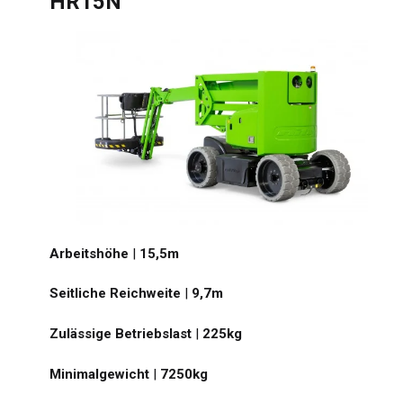
HR15N
Arbeitshöhe
|
15,5
m
Seitliche Reichweite
|
9,7
m
Zulässige Betriebslast
|
225
kg
Minimalgewicht
|
7250
kg