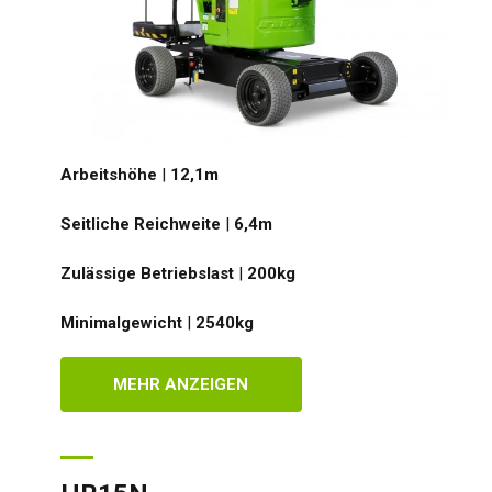
Arbeitshöhe
|
12,1
m
Seitliche Reichweite
|
6,4
m
Zulässige Betriebslast
|
200
kg
Minimalgewicht
|
2540
kg
MEHR ANZEIGEN