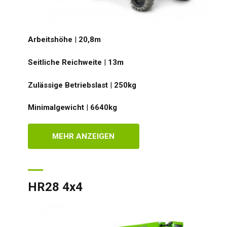
Arbeitshöhe
|
20,8
m
Seitliche Reichweite
|
13
m
Zulässige Betriebslast
|
250
kg
Minimalgewicht
|
6640
kg
MEHR ANZEIGEN
HR28 4x4