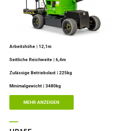
Arbeitshöhe
|
12,1
m
Seitliche Reichweite
|
6,4
m
Zulässige Betriebslast
|
225
kg
Minimalgewicht
|
3480
kg
MEHR ANZEIGEN