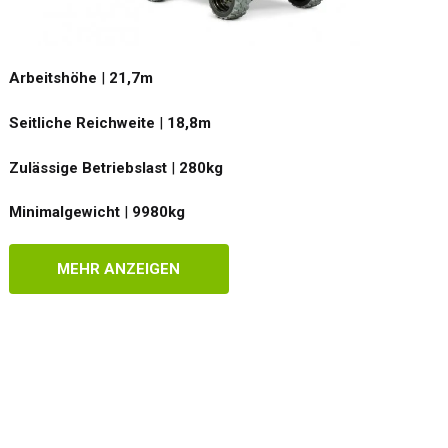
Arbeitshöhe
|
21,7
m
Seitliche Reichweite
|
18,8
m
Zulässige Betriebslast
|
280
kg
Minimalgewicht
|
9980
kg
MEHR ANZEIGEN