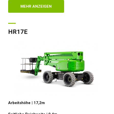
MEHR ANZEIGEN
HR17E
Arbeitshöhe
|
17,2
m