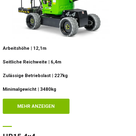
Arbeitshöhe
|
12,1
m
Seitliche Reichweite
|
6,4
m
Zulässige Betriebslast
|
227
kg
Minimalgewicht
|
3480
kg
MEHR ANZEIGEN