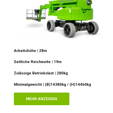
Arbeitshöhe
|
28
m
Seitliche Reichweite
|
19
m
Zulässige Betriebslast
|
280
kg
Minimalgewicht
|
(B)14380kg / (H)14460
kg
MEHR ANZEIGEN