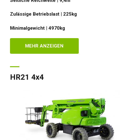
Seitliche Reichweite
|
9,4
m
Zulässige Betriebslast
|
225
kg
Minimalgewicht
|
4970
kg
britannien
English
inigten Staaten von
MEHR ANZEIGEN
rika
English
Español
kreich
Français
tschland
Deutsch
HR21 4x4
nien
Español
erlands
Nederlands
ada
English
Français