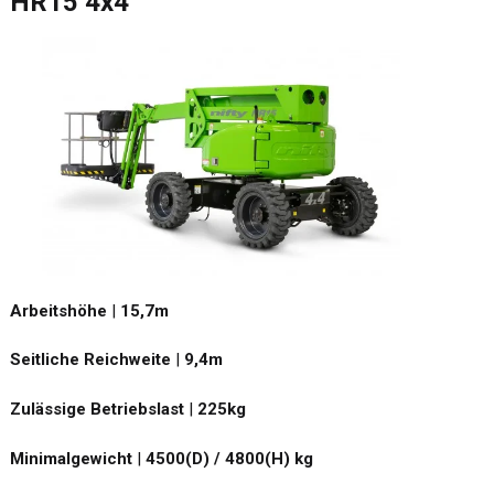
HR15 4x4
Arbeitshöhe
|
15,7
m
Seitliche Reichweite
|
9,4
m
Zulässige Betriebslast
|
225
kg
Minimalgewicht
|
4500(D) / 4800(H)
kg