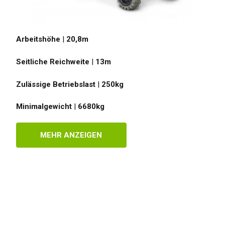
Arbeitshöhe
|
20,8
m
Seitliche Reichweite
|
13
m
Zulässige Betriebslast
|
250
kg
Minimalgewicht
|
6680
kg
MEHR ANZEIGEN