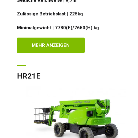
Seitliche Reichweite
|
9,7
m
Zulässige Betriebslast
|
225
kg
Minimalgewicht
|
7780(E)/7650(H)
kg
Groß
Vere
MEHR ANZEIGEN
Ame
Fran
Deu
HR21E
Spa
Neth
Can