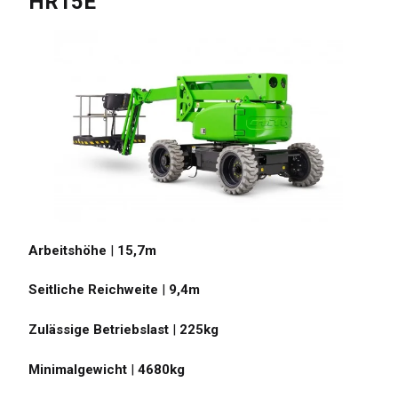
HR15E
Arbeitshöhe
|
15,7
m
Seitliche Reichweite
|
9,4
m
Zulässige Betriebslast
|
225
kg
Minimalgewicht
|
4680
kg