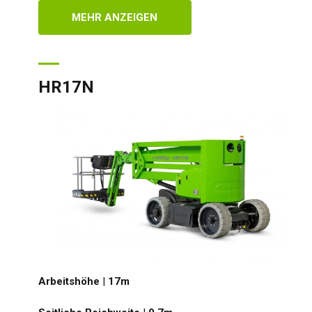
MEHR ANZEIGEN
HR17N
Arbeitshöhe
|
17
m