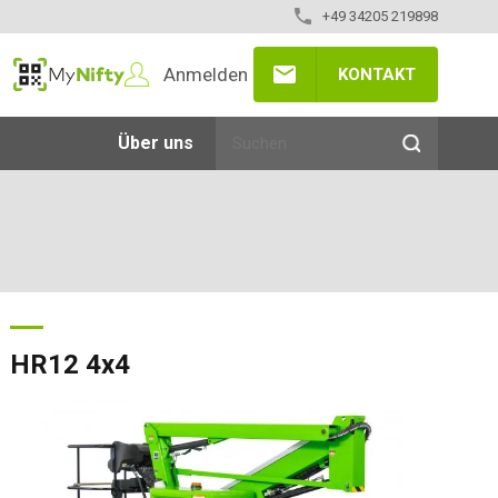
+49 34205 219898
Anmelden
KONTAKT
MyNifty
Über uns
HR12 4x4