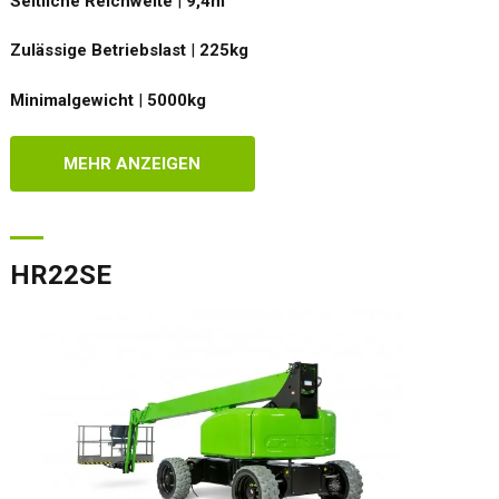
Seitliche Reichweite
|
9,4
m
Zulässige Betriebslast
|
225
kg
Minimalgewicht
|
5000
kg
MEHR ANZEIGEN
HR22SE