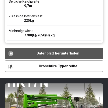
Seitliche Reichweite
9,7
m
Zulässige Betriebslast
225
kg
Minimalgewicht
7780(E)/7650(H)
kg
Datenblatt herunterladen
Broschüre Typenreihe