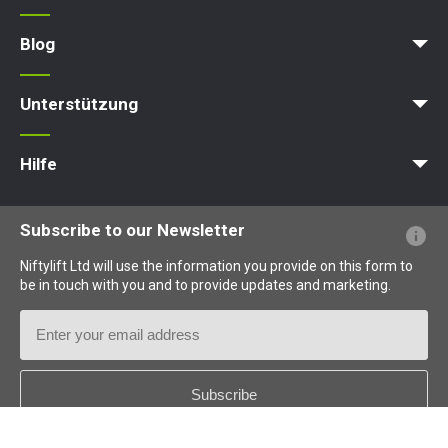
Arbeitsbühne
Hubarbeitsbühne
Ausleger-Arbeitsbühne
Hebebühne
Hydraulische Arbeitsbühne
Blog
HR12N
HR15N
wenden Sie sich bitte an
News
Artikel
Messen
uns
Unterstützung
MyNifty
Punktlasten
Technische Bulletins
Marketing
Produkt-Updates
Niftylink-Unterstützung
NiftyPRO
Hilfe
Webseiten-FAQs
Terminologie erklärt
Piktogramme erklärt
Subscribe to our Newsletter
Niftylift Ltd will use the information you provide on this form to
be in touch with you and to provide updates and marketing.
Email
Address
Country
*