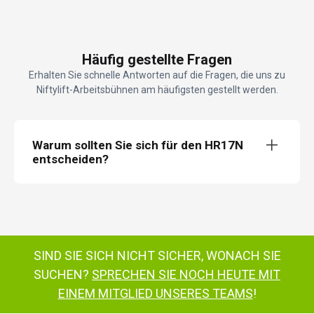
Häufig gestellte Fragen
Erhalten Sie schnelle Antworten auf die Fragen, die uns zu
Niftylift-Arbeitsbühnen am häufigsten gestellt werden.
Warum sollten Sie sich für den HR17N
entscheiden?
Height Rider 17N
HR17N
180°
Korbrotation
multifunktionalen
SIND SIE SICH NICHT SICHER, WONACH SIE
SUCHEN?
SPRECHEN SIE NOCH HEUTE MIT
Zero
Tail-Swing
EINEM MITGLIED UNSERES TEAMS
!
hocheffizientes
Antriebssystem