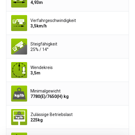
4,93
m
Verfahrgeschwindigkeit
3,5
km/h
Steigfähigkeit
25% / 14°
Wendekreis
3,5
m
Minimalgewicht
7780(E)/7650(H)
kg
Zulässige Betriebslast
225
kg