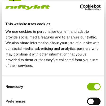
Korbarmbogen
150°
Korbrotation
This website uses cookies
180°
We use cookies to personalise content and ads, to
provide social media features and to analyse our traffic.
Korbbreite
We also share information about your use of our site with
1,5
m
our social media, advertising and analytics partners who
may combine it with other information that you’ve
Korbtiefe
provided to them or that they’ve collected from your use
0,8
m
of their services.
Großbritannien
Antriebsoptionen
Consent
English
Necessary
Selection
Vereinigten Staaten von Amerika
Hybrid (Battery & Diesel Kubota 722 - 18Hp/14kW)
English
Español
Frankreich
Preferences
All-Electric
Français