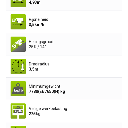
4,93
m
Rijsnelheid
3,5
km/h
Hellingsgraad
25% / 14°
Draairadius
3,5
m
Minimumgewicht
7780(E)/7650(H)
kg
Veilige werkbelasting
225
kg