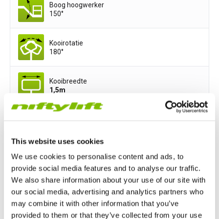
Boog hoogwerker
150°
Kooirotatie
180°
Kooibreedte
1,5
m
Kooidiepte
0,8
m
This website uses cookies
We use cookies to personalise content and ads, to
Voedingsopties
provide social media features and to analyse our traffic.
We also share information about your use of our site with
Hybrid (Battery & Diesel Kubota 722 - 18Hp/14kW)
our social media, advertising and analytics partners who
may combine it with other information that you’ve
All-Electric
provided to them or that they’ve collected from your use