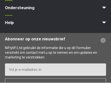
MyNifty
ClipOn
Hydrogen-Electric
All-Electric
Gen2 Hybrid
Niftylink
SiOPS
ToughCage
Traction Drive
Ondersteuning
MyNifty
Puntbelasting
Niftylink Support
Marketing Downloads
Updates Voor Producten
Technische Bulletins
NiftyPRO
Help
Veelgestelde vragen over de website
Uitleg over terminologie
Uitleg over pictogrammen
HR12N
HR15N
contact met ons
Abonneer op onze nieuwsbrief
opnemen
Niftylift Ltd gebruikt de informatie die u op dit formulier
verstrekt om contact met u op te nemen en om updates en
marketing te verstrekken.
E-
mailadres
Land
*
Follow us: