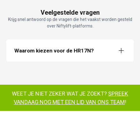
Veelgestelde vragen
Krijg snel antwoord op de vragen die het vaakst worden gesteld
over Niftylift-platforms.
Waarom kiezen voor de HR17N?
HeightRider 17 Narrow (HR17N)
WEET JE NIET ZEKER WAT JE ZOEKT?
SPREEK
180° draaiende
kooi en hoogwerker
multifunctionele
VANDAAG NOG MET EEN LID VAN ONS TEAM
!
bediening
niet
zwenken van de achterkant
niet-gemarkeerde banden