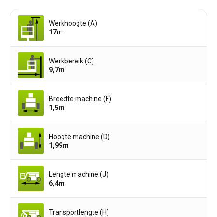
Werkhoogte (A)
17
m
Werkbereik (C)
9,7
m
Breedte machine (F)
1,5
m
Hoogte machine (D)
1,99
m
Lengte machine (J)
6,4
m
Transportlengte (H)