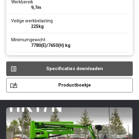
Werkbereik
9,7
m
Veilige werkbelasting
225
kg
Minimumgewicht
7780(E)/7650(H)
kg
Specificaties downloaden
Productboekje