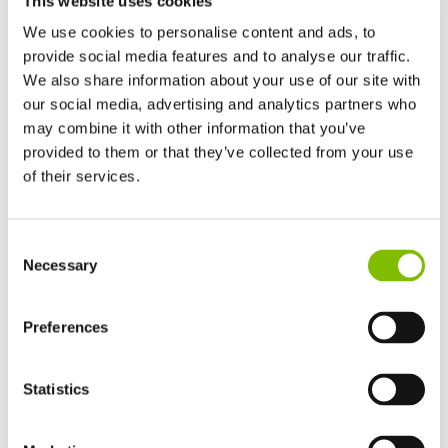
This website uses cookies
Wachtwoord vergeten
We use cookies to personalise content and ads, to
provide social media features and to analyse our traffic.
We also share information about your use of our site with
Geen lid? Registreren
our social media, advertising and analytics partners who
may combine it with other information that you’ve
provided to them or that they’ve collected from your use
of their services.
Verenigd Koninkrijk
Welkom bij uw account
Consent
English
Necessary
Selection
Verenigde Staten
Hier hebt u toegang tot bestanden gerelateerd aan uw
English
Español
account die nergens anders op de website te vinden zijn.
Frankrijk
Preferences
Français
Opmerking: Bepaalde inhoud van wat eerder te vinden was
Duitsland
Statistics
Deutsch
in ‘Mijn Nifty’ op de oude website (vóór september 2018)
Spanje
is nu te raadplegen in de sectie ‘
Ondersteuning
’.
Español