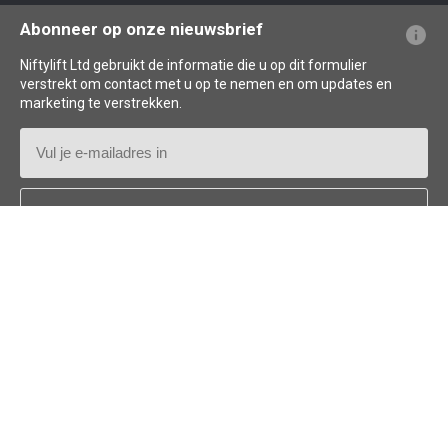
Veelgestelde vragen over de website
Uitleg over terminologie
Uitleg over pictogrammen
Abonneer op onze nieuwsbrief
Niftylift Ltd gebruikt de informatie die u op dit formulier
verstrekt om contact met u op te nemen en om updates en
marketing te verstrekken.
E-
mailadres
Land
*
Follow us:
© 2026
Niftylift (UK) Limited
. Alle rechten voorbehouden.