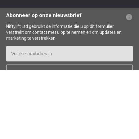
Veelgestelde vragen over de website
Uitleg over terminologie
Uitleg over pictogrammen
Abonneer op onze nieuwsbrief
Niftylift Ltd gebruikt de informatie die u op dit formulier
verstrekt om contact met u op te nemen en om updates en
marketing te verstrekken.
E-
mailadres
Land
*
Follow us: