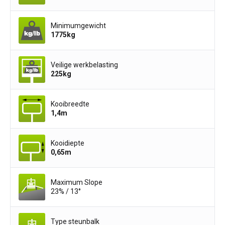
Minimumgewicht
1775
kg
Veilige werkbelasting
225
kg
Kooibreedte
1,4
m
Kooidiepte
0,65
m
Maximum Slope
23% / 13°
Type steunbalk