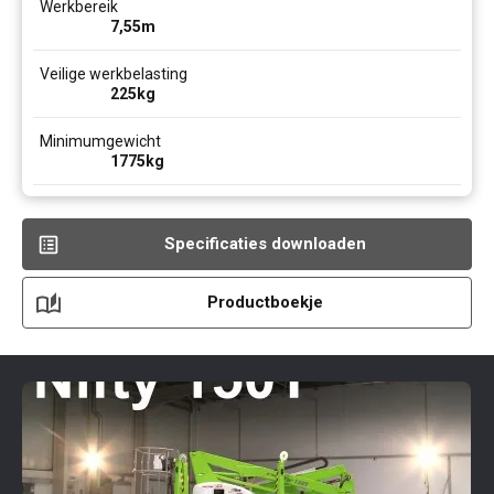
Werkbereik
7,55
m
Veilige werkbelasting
225
kg
Minimumgewicht
1775
kg
Specificaties downloaden
Productboekje