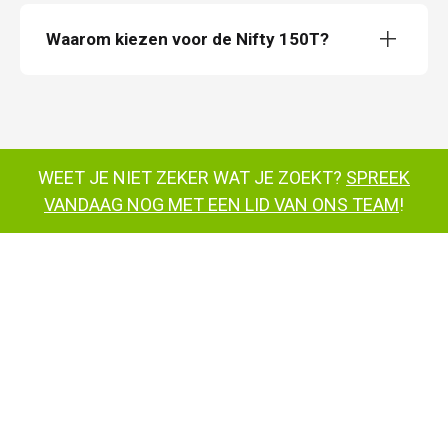
Waarom kiezen voor de Nifty 150T?
Nifty 150T trailer
Nifty 150T trailer
WEET JE NIET ZEKER WAT JE ZOEKT?
SPREEK
VANDAAG NOG MET EEN LID VAN ONS TEAM
!
Nifty
150T trailer
Nifty
150T trailer
Nifty 150T trailer
tractieaandrijving
Nifty 150T
hoogwerkers op trailers,
Nifty
120T
Nifty 170
opnemen