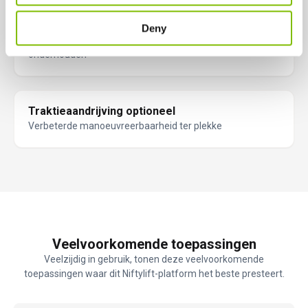
Volledig proportionele hydraulische bediening
Deny
Eenvoudig in gebruik, betrouwbaar en makkelijk te
onderhouden
Traktieaandrijving optioneel
Verbeterde manoeuvreerbaarheid ter plekke
Veelvoorkomende toepassingen
Veelzijdig in gebruik, tonen deze veelvoorkomende
toepassingen waar dit Niftylift-platform het beste presteert.