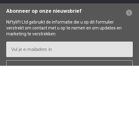
Veelgestelde vragen over de website
Uitleg over terminologie
Uitleg over pictogrammen
Abonneer op onze nieuwsbrief
Niftylift Ltd gebruikt de informatie die u op dit formulier
verstrekt om contact met u op te nemen en om updates en
marketing te verstrekken.
E-
mailadres
Land
*
Follow us: