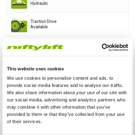
Hydraulic
Traction Drive
Available
Voedingsopties
Mains only
Battery only
This website uses cookies
We use cookies to personalise content and ads, to
Petrol or Diesel Only
provide social media features and to analyse our traffic.
We also share information about your use of our site with
Bi-Energy (Engine & Battery)
our social media, advertising and analytics partners who
may combine it with other information that you’ve
provided to them or that they’ve collected from your use
of their services.