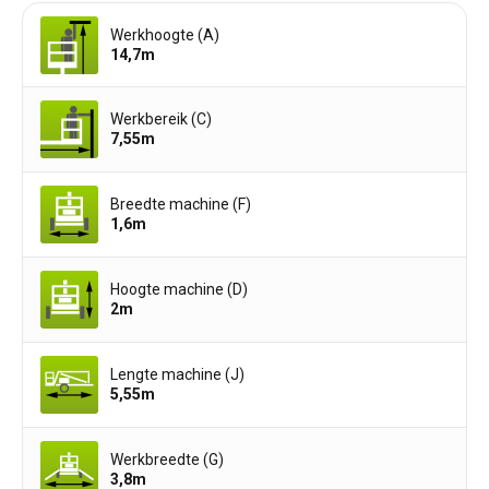
Werkhoogte (A)
14,7
m
Werkbereik (C)
7,55
m
Breedte machine (F)
1,6
m
Hoogte machine (D)
2
m
Lengte machine (J)
5,55
m
Werkbreedte (G)
3,8
m