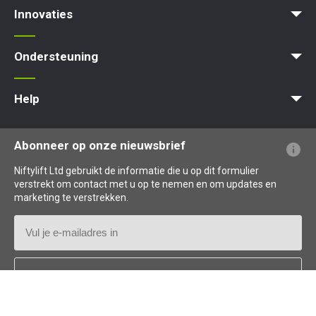
Innovaties
MyNifty
ClipOn
Hydrogen-Electric
All-Electric
Gen2 Hybrid
Niftylink
SiOPS
ToughCage
Traction Drive
TD120T
TD150T
Ondersteuning
contact opnemen
MyNifty
Puntbelasting
Niftylink Support
Marketing Downloads
Updates Voor Producten
Technische Bulletins
NiftyPRO
Help
Veelgestelde vragen over de website
Uitleg over terminologie
Uitleg over pictogrammen
Abonneer op onze nieuwsbrief
Niftylift Ltd gebruikt de informatie die u op dit formulier
verstrekt om contact met u op te nemen en om updates en
marketing te verstrekken.
E-
mailadres
Land
*