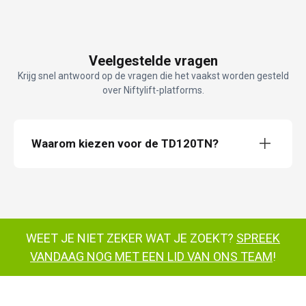
Veelgestelde vragen
Krijg snel antwoord op de vragen die het vaakst worden gesteld
over Niftylift-platforms.
Waarom kiezen voor de TD120TN?
TD120TN TrackDrive
rupsbanden voor een uitstekende
tractie
WEET JE NIET ZEKER WAT JE ZOEKT?
SPREEK
VANDAAG NOG MET EEN LID VAN ONS TEAM
!
het heeft