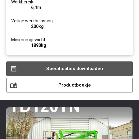
Werkbereik
6,1
m
Veilige werkbelasting
200
kg
Minimumgewicht
1890
kg
Specificaties downloaden
Productboekje