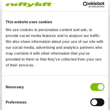
Kooibreedte
1,1
m
Kooidiepte
This website uses cookies
0,65
m
We use cookies to personalise content and ads, to
provide social media features and to analyse our traffic.
Maximum Slope
We also share information about your use of our site with
13% / 7.2°
our social media, advertising and analytics partners who
may combine it with other information that you’ve
provided to them or that they’ve collected from your use
Voedingsopties
of their services.
Diesel Only (Kubota 722 - 15kW/20hp)
Verenigd Koninkrijk
Consent
English
Necessary
Selection
Verenigde Staten
English
Español
Frankrijk
Preferences
Français