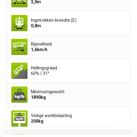
3,0
m
Ingetrokken breedte (E)
0,8
m
Rijsnelheid
1,6
km/h
Hellingsgraad
60% / 31°
Minimumgewicht
1890
kg
Veilige werkbelasting
200
kg