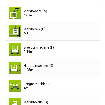
Werkhoogte (A)
12,2
m
Werkbereik (C)
6,1
m
Breedte machine (F)
1,15
m
Hoogte machine (D)
1,95
m
Lengte machine (J)
4
m
Werkbreedte (G)