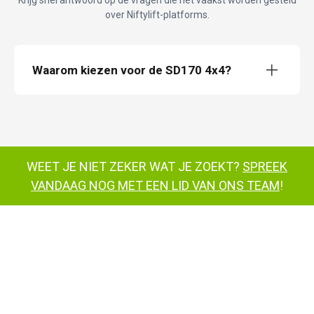
Krijg snel antwoord op de vragen die het vaakst worden gesteld
over Niftylift-platforms.
Waarom kiezen voor de SD170 4x4?
SD170 Self Drive werkplatform
Nifty 170
WEET JE NIET ZEKER WAT JE ZOEKT?
SPREEK
D170 Self
Drive werkplatform
VANDAAG NOG MET EEN LID VAN ONS TEAM
!
SD170 Self Drive werkplatform
SD210
4x4x4
contact met ons opnemen