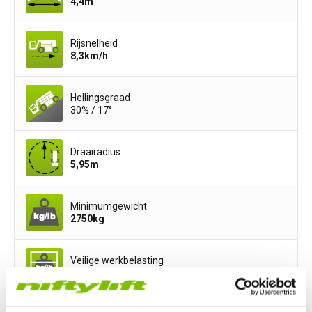
4,4
m
Rijsnelheid
8,3
km/h
Hellingsgraad
30% / 17°
Draairadius
5,95
m
Minimumgewicht
2750
kg
Veilige werkbelasting
200
kg