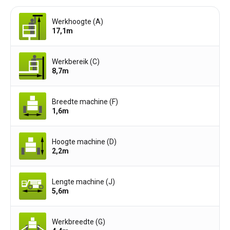
Werkhoogte (A)
17,1
m
Werkbereik (C)
8,7
m
Breedte machine (F)
1,6
m
Hoogte machine (D)
2,2
m
Lengte machine (J)
5,6
m
Werkbreedte (G)