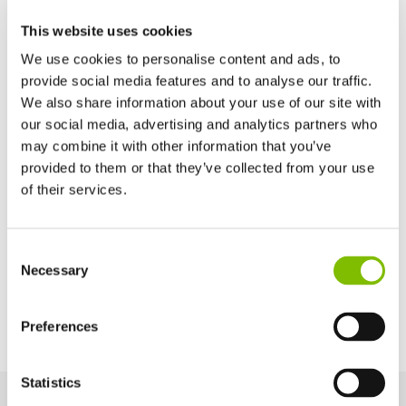
Kooibreedte
1,1
m
This website uses cookies
We use cookies to personalise content and ads, to
Kooidiepte
provide social media features and to analyse our traffic.
0,65
m
We also share information about your use of our site with
our social media, advertising and analytics partners who
Maximum Slope
may combine it with other information that you’ve
9% / 5°
provided to them or that they’ve collected from your use
of their services.
Voedingsopties
Verenigd Koninkrijk
Consent
English
Necessary
Bi-Energy (Battery & Diesel Kubota 902 -
Selection
Verenigde Staten
18.5kW/25hp)
English
Español
Frankrijk
Preferences
Français
Duitsland
Statistics
Deutsch