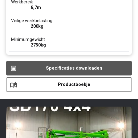
Werkbereik
8,7
m
Veilige werkbelasting
200
kg
Minimumgewicht
2750
kg
Specificaties downloaden
Productboekje