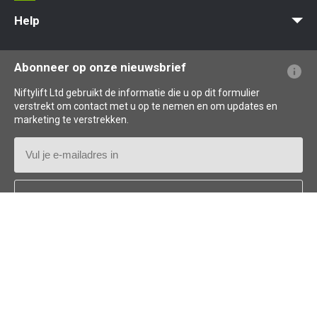
MyNifty
Puntbelasting
Niftylink Support
Marketing Downloads
Updates Voor Producten
Technische Bulletins
NiftyPRO
Help
Veelgestelde vragen over de website
Uitleg over terminologie
Uitleg over pictogrammen
Abonneer op onze nieuwsbrief
Niftylift Ltd gebruikt de informatie die u op dit formulier
verstrekt om contact met u op te nemen en om updates en
marketing te verstrekken.
E-
mailadres
Land
*
Follow us: