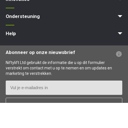
MyNifty
ClipOn
Hydrogen-Electric
All-Electric
Gen2 Hybrid
Niftylink
SiOPS
ToughCage
Traction Drive
Ondersteuning
MyNifty
Puntbelasting
Niftylink Support
Marketing Downloads
Updates Voor Producten
Technische Bulletins
NiftyPRO
Help
Veelgestelde vragen over de website
Uitleg over terminologie
Uitleg over pictogrammen
Abonneer op onze nieuwsbrief
Niftylift Ltd gebruikt de informatie die u op dit formulier
verstrekt om contact met u op te nemen en om updates en
marketing te verstrekken.
E-
mailadres
Land
*