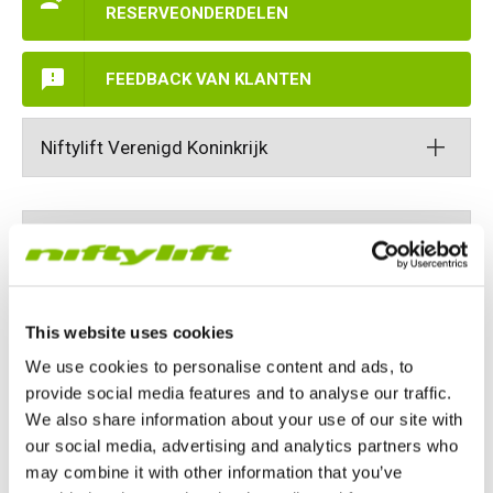
RESERVEONDERDELEN
HR17N | 17m
HR15 4x4 | 15,7m
HR17 4x4 | 17,2m
SD210 4x4x4 | 21,3m
TrackDrive
TD120TN | 12,2m
Niftylink
Updates Voor Producten
Service en reserveonderdelen
Voorwaarden en beleid
FEEDBACK VAN KLANTEN
HR17E | 17,2m
HR17N | 17m
HR21 4x4 | 20,8m
TD120T | 12,2m
Gebruikte apparatuur
SiOPS
Technische Bulletins
Klanten feedback
Niftylift Verenigd Koninkrijk
HR21E | 20,8m
HR17 4x4 | 17,2m
TD150T | 14,7m
ToughCage
NiftyPRO
Niftylift Dealers
HR22SE
HR21 4x4 | 20,8m
Traction Drive
Niftylift Duitsland
HR28 4x4 | 28m
HR28 4x4 | 28m
Niftylift Nederland
This website uses cookies
We use cookies to personalise content and ads, to
provide social media features and to analyse our traffic.
Niftylift Ltd
We also share information about your use of our site with
Niftylift VS
Chalkdell Drive,
our social media, advertising and analytics partners who
Shenley Wood,
may combine it with other information that you’ve