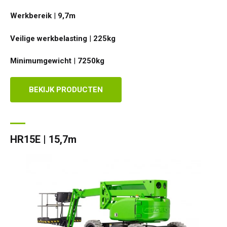
Werkbereik
|
9,7
m
Veilige werkbelasting
|
225
kg
Minimumgewicht
|
7250
kg
BEKIJK PRODUCTEN
HR15E | 15,7m