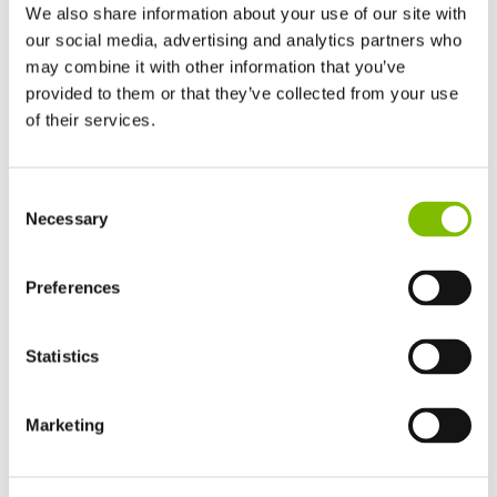
We also share information about your use of our site with
our social media, advertising and analytics partners who
Minimumgewicht
|
7780(E)/7650(H)
kg
may combine it with other information that you’ve
provided to them or that they’ve collected from your use
BEKIJK PRODUCTEN
of their services.
Verenigd Koninkrijk
Consent
English
HR17E | 17,2m
Necessary
Selection
Verenigde Staten
English
Español
Frankrijk
Preferences
Français
Duitsland
Statistics
Deutsch
Spanje
Español
Marketing
Netherlands
Nederlands