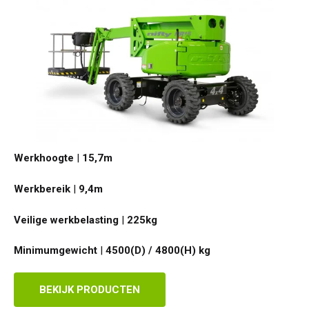
Werkhoogte
|
15,7
m
Werkbereik
|
9,4
m
Veilige werkbelasting
|
225
kg
Minimumgewicht
|
4500(D) / 4800(H)
kg
BEKIJK PRODUCTEN