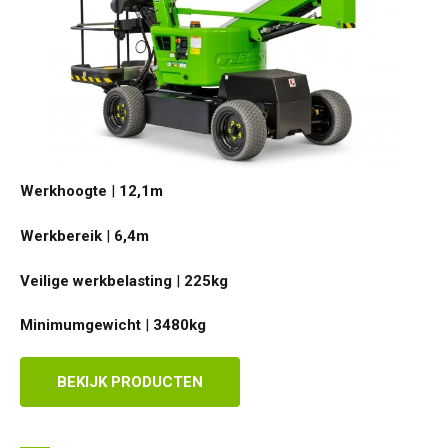
Werkhoogte
|
12,1
m
Werkbereik
|
6,4
m
Veilige werkbelasting
|
225
kg
Minimumgewicht
|
3480
kg
BEKIJK PRODUCTEN