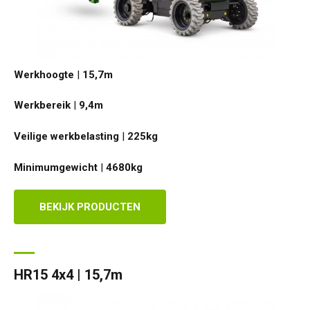
Werkhoogte
|
15,7
m
Werkbereik
|
9,4
m
Veilige werkbelasting
|
225
kg
Minimumgewicht
|
4680
kg
BEKIJK PRODUCTEN
HR15 4x4 | 15,7m