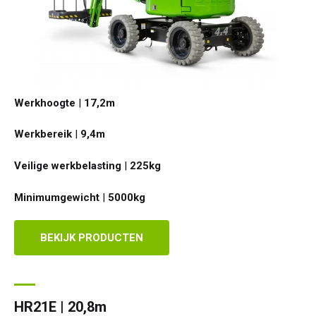
Werkhoogte
|
17,2
m
Werkbereik
|
9,4
m
Veilige werkbelasting
|
225
kg
Minimumgewicht
|
5000
kg
BEKIJK PRODUCTEN
HR21E | 20,8m