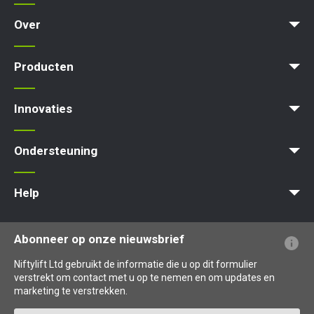
Over
News | Articles | Events
Voorwaarden en beleid
Producten
Product Selector
Zelfaangedreven - Elektrisch
Zelfaangedreven - Hybrid
Zelfaangedreven - Diesel
Innovaties
MyNifty
ClipOn
Hydrogen-Electric
All-Electric
Gen2 Hybrid
Niftylink
SiOPS
ToughCage
Traction Drive
Ondersteuning
MyNifty
Puntbelasting
Niftylink Support
Marketing Downloads
Updates Voor Producten
Technische Bulletins
NiftyPRO
Help
Veelgestelde vragen over de website
Uitleg over terminologie
Uitleg over pictogrammen
Abonneer op onze nieuwsbrief
Niftylift Ltd gebruikt de informatie die u op dit formulier
verstrekt om contact met u op te nemen en om updates en
marketing te verstrekken.