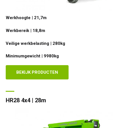
Werkhoogte
|
21,7
m
Werkbereik
|
18,8
m
Veilige werkbelasting
|
280
kg
Minimumgewicht
|
9980
kg
BEKIJK PRODUCTEN
HR28 4x4 | 28m