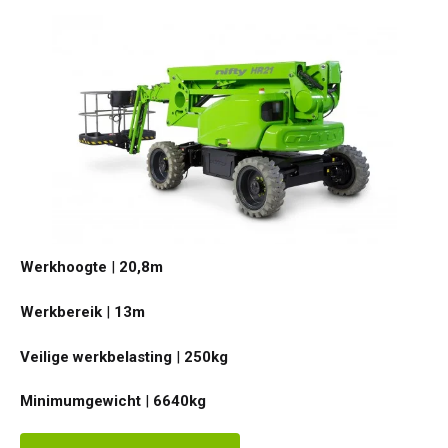
Werkhoogte
|
20,8
m
Werkbereik
|
13
m
Veilige werkbelasting
|
250
kg
Minimumgewicht
|
6640
kg