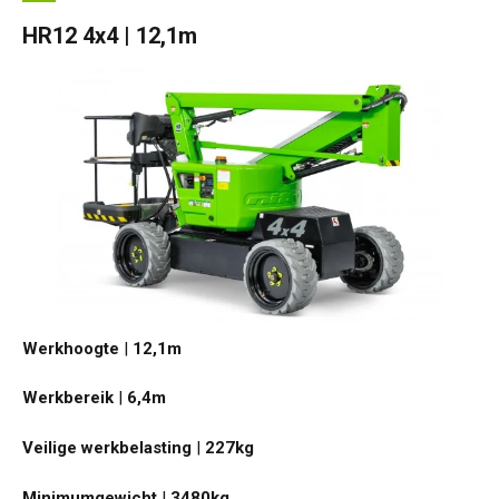
HR12 4x4 | 12,1m
Werkhoogte
|
12,1
m
Werkbereik
|
6,4
m
Veilige werkbelasting
|
227
kg
Minimumgewicht
|
3480
kg