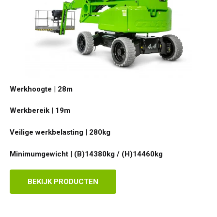
Werkhoogte
|
28
m
Werkbereik
|
19
m
Veilige werkbelasting
|
280
kg
Minimumgewicht
|
(B)14380kg / (H)14460
kg
BEKIJK PRODUCTEN