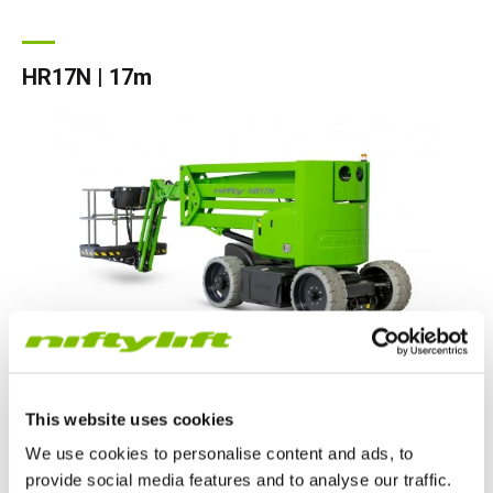
HR17N | 17m
Werkhoogte
|
17
m
This website uses cookies
Werkbereik
|
9,7
m
We use cookies to personalise content and ads, to
provide social media features and to analyse our traffic.
Veilige werkbelasting
|
225
kg