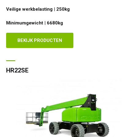
Veilige werkbelasting
|
250
kg
Minimumgewicht
|
6680
kg
BEKIJK PRODUCTEN
HR22SE