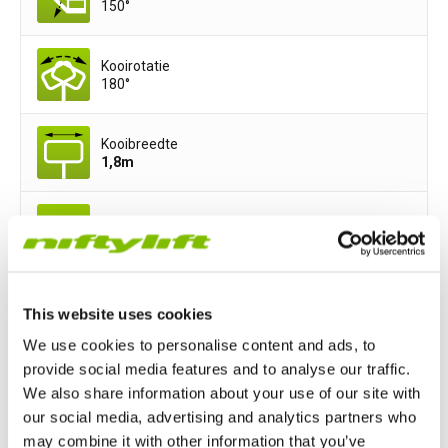
150°
Kooirotatie
180°
Kooibreedte
1,8
m
Kooidiepte
0,85
m
This website uses cookies
Voedingsopties
We use cookies to personalise content and ads, to
All-Electric
Hydrogen-Electric
provide social media features and to analyse our traffic.
We also share information about your use of our site with
our social media, advertising and analytics partners who
may combine it with other information that you’ve