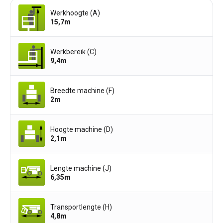
Werkhoogte (A)
15,7
m
Werkbereik (C)
9,4
m
Breedte machine (F)
2
m
Hoogte machine (D)
2,1
m
Lengte machine (J)
6,35
m
Transportlengte (H)
4,8
m