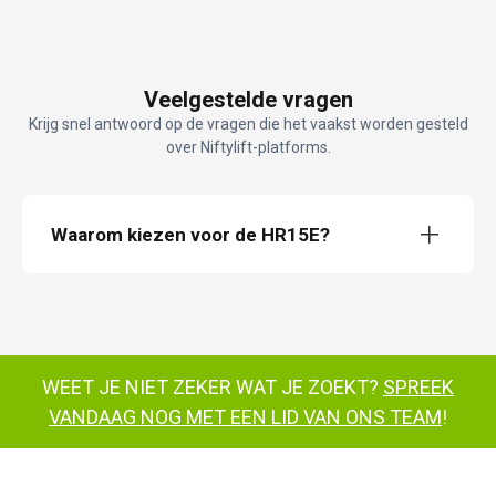
Veelgestelde vragen
Krijg snel antwoord op de vragen die het vaakst worden gesteld
over Niftylift-platforms.
Waarom kiezen voor de HR15E?
HeightRider 15 All-Electric (HR15E)
Met een gewicht van slechts
WEET JE NIET ZEKER WAT JE ZOEKT?
SPREEK
4680kg
uitstekende draaicirkel
VANDAAG NOG MET EEN LID VAN ONS TEAM
!
ToughCage
150°
hoogwerkermet
kooi die 180° kan draaien