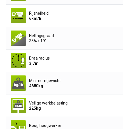
Rijsnelheid
6
km/h
Hellingsgraad
35% / 19°
Draairadius
3,7
m
Minimumgewicht
4680
kg
Veilige werkbelasting
225
kg
Boog hoogwerker