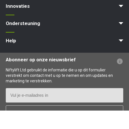
Product Selector
Zelfaangedreven - Elektrisch
Zelfaangedreven - Hybrid
Zelfaangedreven - Diesel
Innovaties
MyNifty
ClipOn
Hydrogen-Electric
All-Electric
Gen2 Hybrid
Niftylink
SiOPS
ToughCage
Traction Drive
Ondersteuning
MyNifty
Puntbelasting
Niftylink Support
Marketing Downloads
Updates Voor Producten
Technische Bulletins
NiftyPRO
Help
Veelgestelde vragen over de website
Uitleg over terminologie
Uitleg over pictogrammen
Abonneer op onze nieuwsbrief
Niftylift Ltd gebruikt de informatie die u op dit formulier
verstrekt om contact met u op te nemen en om updates en
marketing te verstrekken.
E-
mailadres
Land
*