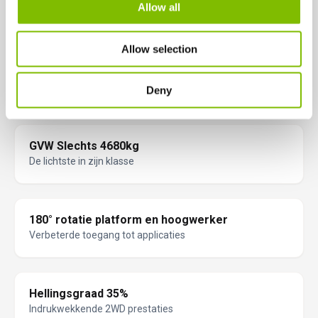
Allow all
Allow selection
Complete bescherming van accu’s en het
monitoren daarvan
Verlengde levensduur van de accu’s en lagere kosten
Deny
GVW Slechts 4680kg
De lichtste in zijn klasse
180° rotatie platform en hoogwerker
Verbeterde toegang tot applicaties
Hellingsgraad 35%
Indrukwekkende 2WD prestaties