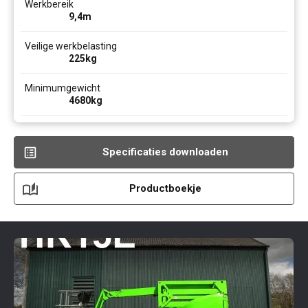
Werkbereik
9,4
m
Veilige werkbelasting
225
kg
Minimumgewicht
4680
kg
Specificaties downloaden
Productboekje