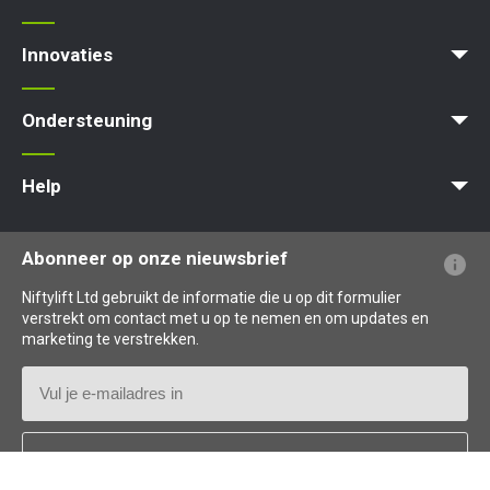
Product Selector
Zelfaangedreven - Elektrisch
Zelfaangedreven - Hybrid
Zelfaangedreven - Diesel
Innovaties
MyNifty
ClipOn
Hydrogen-Electric
All-Electric
Gen2 Hybrid
Niftylink
SiOPS
ToughCage
Traction Drive
Ondersteuning
MyNifty
Puntbelasting
Niftylink Support
Marketing Downloads
Updates Voor Producten
Technische Bulletins
NiftyPRO
Help
Veelgestelde vragen over de website
Uitleg over terminologie
Uitleg over pictogrammen
Abonneer op onze nieuwsbrief
Niftylift Ltd gebruikt de informatie die u op dit formulier
verstrekt om contact met u op te nemen en om updates en
marketing te verstrekken.
E-
mailadres
Land
*