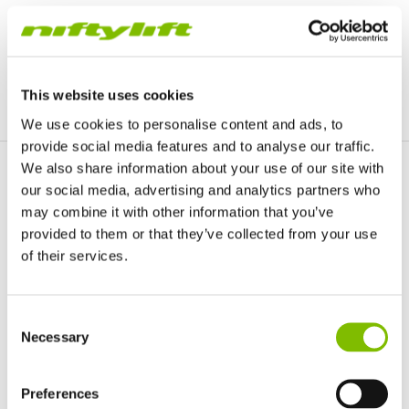
CONTACT
This website uses cookies
We use cookies to personalise content and ads, to
provide social media features and to analyse our traffic.
We also share information about your use of our site with
Macau
our social media, advertising and analytics partners who
may combine it with other information that you’ve
provided to them or that they’ve collected from your use
of their services.
Verenigd Koninkrijk
Consent
English
Necessary
Selection
Verenigde Staten
CONTACT
English
Español
Frankrijk
Preferences