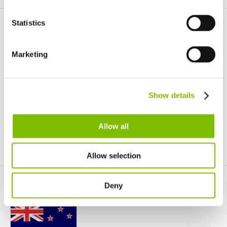
Français
Duitsland
Statistics
Deutsch
Nederland
Spanje
Español
Marketing
Netherlands
Nederlands
Canada
Show details
English
Français
Allow all
CONTACT
Allow selection
Deny
Nieuw-Zeeland