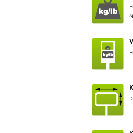
H
s
V
H
K
D