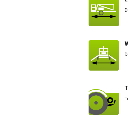
D
W
D
T
T