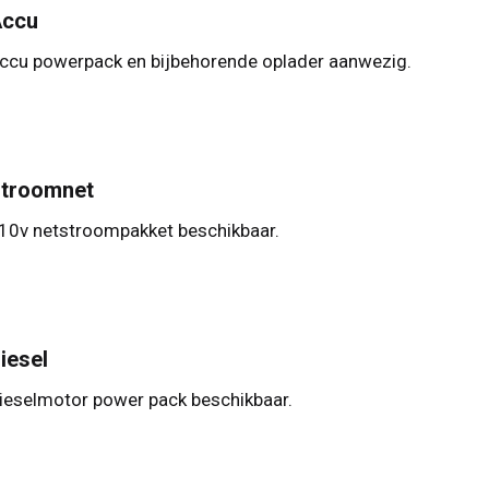
ccu
ccu powerpack en bijbehorende oplader aanwezig.
troomnet
10v netstroompakket beschikbaar.
iesel
ieselmotor power pack beschikbaar.
nigd Koninkrijk
English
nigde Staten
English
Español
krijk
Français