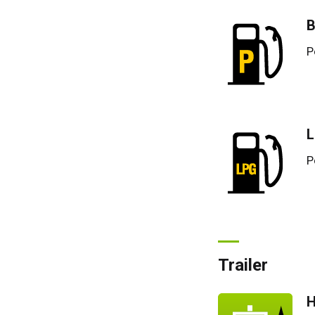
Duit
B
Span
P
Neth
Can
P
Trailer
H