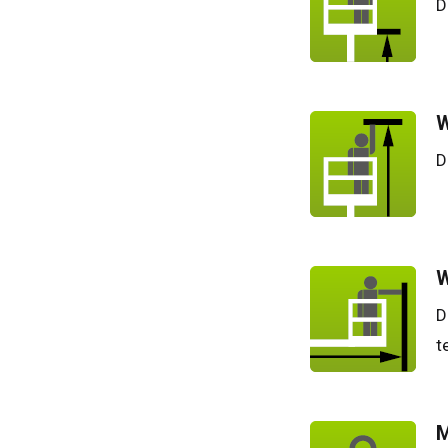
D
W
D
W
D
t
M