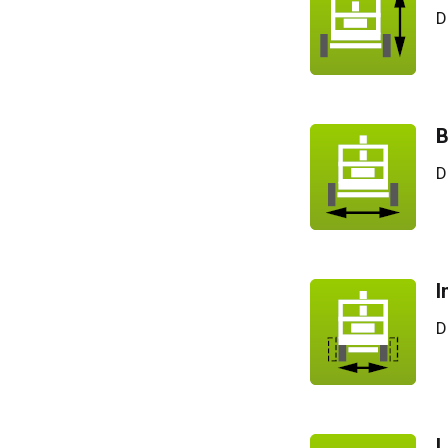
D
B
D
I
D
L