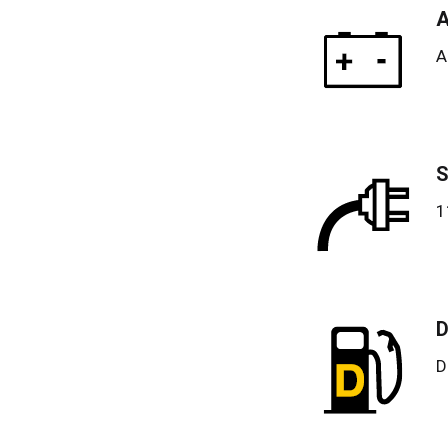
A
A
S
1
D
D
Vere
Vere
Fran