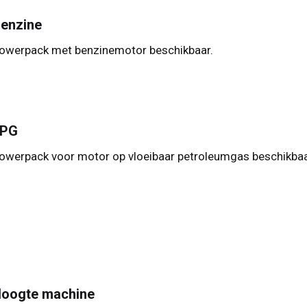
sland
Deutsch
enzine
je
Español
owerpack met benzinemotor beschikbaar.
erlands
Nederlands
ada
English
Français
LPG
owerpack voor motor op vloeibaar petroleumgas beschikbaa
oogte machine