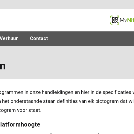
MyNifty
Verhuur
Contact
en
ogrammen in onze handleidingen en hier in de specificaties
 het onderstaande staan definities van elk pictogram dat wij 
togram voor staat.
latformhoogte