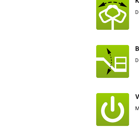
K
D
B
D
V
M