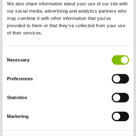
We also share information about your use of our site with
our social media, advertising and analytics partners who
Minimumgewicht
|
7780(E)/7650(H)
kg
may combine it with other information that you’ve
provided to them or that they’ve collected from your use
BEKIJK PRODUCTEN
of their services.
Verenigd Koninkrijk
Consent
English
HR17E | 17,2m
Necessary
Selection
Verenigde Staten
English
Español
Frankrijk
Preferences
Français
Duitsland
Statistics
Deutsch
Spanje
Español
Marketing
Netherlands
Nederlands