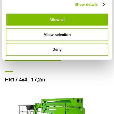
Canada
Show details
English
Français
Werkhoogte
|
17,2
m
Werkbereik
|
9,4
m
Allow all
Veilige werkbelasting
|
225
kg
Allow selection
Minimumgewicht
|
4970
kg
Deny
BEKIJK PRODUCTEN
HR17 4x4 | 17,2m