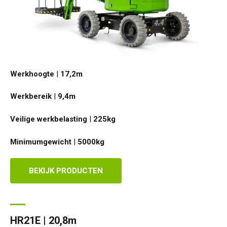
Werkhoogte
|
17,2
m
Werkbereik
|
9,4
m
Veilige werkbelasting
|
225
kg
Minimumgewicht
|
5000
kg
BEKIJK PRODUCTEN
HR21E | 20,8m