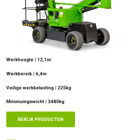
Werkhoogte
|
12,1
m
Werkbereik
|
6,4
m
Veilige werkbelasting
|
225
kg
Minimumgewicht
|
3480
kg
BEKIJK PRODUCTEN