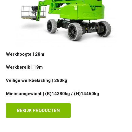
Werkhoogte
|
28
m
Werkbereik
|
19
m
Veilige werkbelasting
|
280
kg
Minimumgewicht
|
(B)14380kg / (H)14460
kg
BEKIJK PRODUCTEN