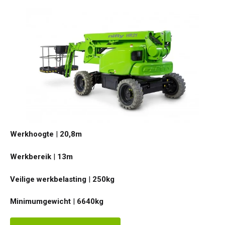
Werkhoogte
|
20,8
m
Werkbereik
|
13
m
Veilige werkbelasting
|
250
kg
Minimumgewicht
|
6640
kg