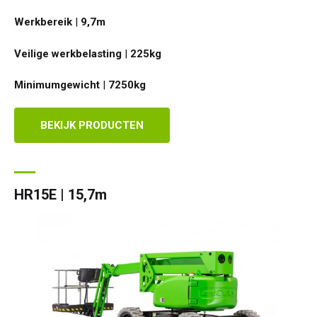
Werkbereik
|
9,7
m
Veilige werkbelasting
|
225
kg
Minimumgewicht
|
7250
kg
BEKIJK PRODUCTEN
HR15E | 15,7m