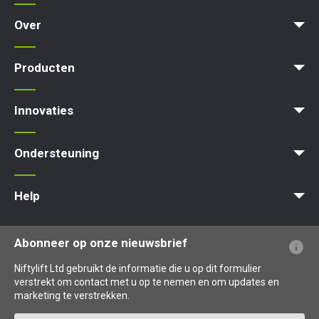
Over
News | Articles | Events
Voorwaarden en beleid
Producten
Product Selector
Zelfaangedreven - Elektrisch
Zelfaangedreven - Hybrid
Zelfaangedreven - Diesel
Innovaties
MyNifty
ClipOn
Hydrogen-Electric
All-Electric
Gen2 Hybrid
Niftylink
SiOPS
ToughCage
Traction Drive
Ondersteuning
MyNifty
Puntbelasting
Niftylink Support
Marketing Downloads
Updates Voor Producten
Technische Bulletins
NiftyPRO
Help
Veelgestelde vragen over de website
Uitleg over terminologie
Uitleg over pictogrammen
Abonneer op onze nieuwsbrief
Niftylift Ltd gebruikt de informatie die u op dit formulier
verstrekt om contact met u op te nemen en om updates en
marketing te verstrekken.