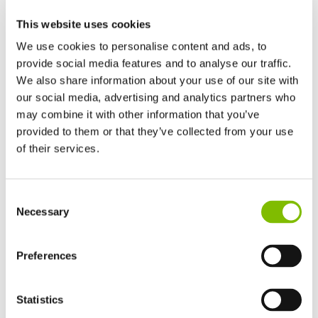
met betrekking tot slavernij en mensenhandel is
This website uses cookies
beschikbaar op het intranet van het bedrijf om mensen
We use cookies to personalise content and ads, to
binnen de organisatie hiervan bewust te laten worden.
provide social media features and to analyse our traffic.
We also share information about your use of our site with
Risicobeheer
our social media, advertising and analytics partners who
may combine it with other information that you’ve
Het is ons doel om leveranciers te gebruiken gevestigd in
provided to them or that they’ve collected from your use
landen met goed ontwikkelde juridische systemen en een
of their services.
goede reputatie als het gaat om mensenrechten. Dit is niet
altijd mogelijk als gevolg van beperkingen op sommige
Verenigd Koninkrijk
Consent
goederen, maar in alle gevallen streeft Niftylift Ltd ernaar
English
Necessary
Selection
om het risico van slavernij en mensenhandel in elk niveau
Verenigde Staten
English
Español
van de leveringsketen te evalueren, waarbij rekening wordt
Frankrijk
Preferences
gehouden met zaken zoals de geografische locatie, en
Français
politieke en economische factoren.
Duitsland
Statistics
Deutsch