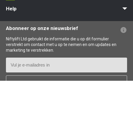
MyNifty
Puntbelasting
Niftylink Support
Marketing Downloads
Updates Voor Producten
Technische Bulletins
NiftyPRO
Help
Veelgestelde vragen over de website
Uitleg over terminologie
Uitleg over pictogrammen
Abonneer op onze nieuwsbrief
Niftylift Ltd gebruikt de informatie die u op dit formulier
verstrekt om contact met u op te nemen en om updates en
marketing te verstrekken.
E-
mailadres
Land
*
Follow us: