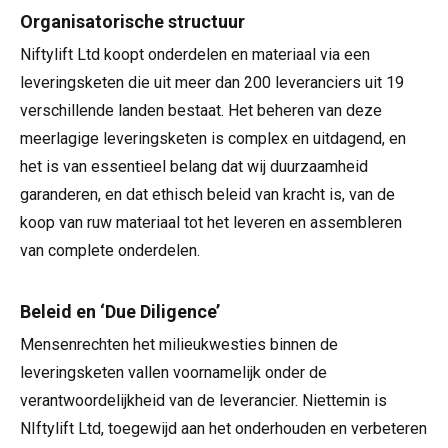
HR17N | 17m
HR15 4x4 | 15,7m
HR17 4x4 | 17,2m
SD210 4x4x4 | 21,3m
TrackDrive
TD120TN | 12,2m
Niftylink
Updates Voor Producten
Service en reserveonderdelen
Voorwaarden en beleid
Organisatorische structuur
Niftylift Ltd koopt onderdelen en materiaal via een
HR17E | 17,2m
HR17N | 17m
HR21 4x4 | 20,8m
TD120T | 12,2m
Gebruikte apparatuur
SiOPS
Technische Bulletins
Klanten feedback
leveringsketen die uit meer dan 200 leveranciers uit 19
verschillende landen bestaat. Het beheren van deze
HR21E | 20,8m
HR17 4x4 | 17,2m
TD150T | 14,7m
ToughCage
NiftyPRO
Niftylift Dealers
meerlagige leveringsketen is complex en uitdagend, en
het is van essentieel belang dat wij duurzaamheid
HR22SE
HR21 4x4 | 20,8m
Traction Drive
garanderen, en dat ethisch beleid van kracht is, van de
koop van ruw materiaal tot het leveren en assembleren
HR28 4x4 | 28m
HR28 4x4 | 28m
van complete onderdelen.
Beleid en ‘Due Diligence’
Mensenrechten het milieukwesties binnen de
leveringsketen vallen voornamelijk onder de
verantwoordelijkheid van de leverancier. Niettemin is
NIftylift Ltd, toegewijd aan het onderhouden en verbeteren