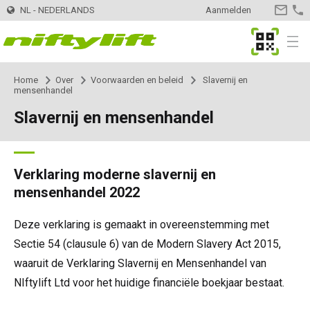
NL - NEDERLANDS
Aanmelden
CONTA
OPNEM
MyNifty
Menu
Home
Over
Voorwaarden en beleid
Slavernij en
Producten
Product Selector
mensenhandel
Slavernij en mensenhandel
Trailer
Nifty 120 | 12,3m
Innovaties
MyNifty
Nifty 120T | 12,.2m
Zelfaangedreven - Elektrisch
HR12LE | 12,1m
ClipOn
Ondersteuning
MyNifty
Handleidingen en tekeningen
Verklaring moderne slavernij en
mensenhandel 2022
Nifty 150T | 14,7m
HR12N | 12,1m
Zelfaangedreven - Hybrid
HR12 4x4 | 12,1m
Hydrogen-Electric
Resetcodes
Puntbelasting
Verhuur
Zoek een verhuurbedrijf
Deze verklaring is gemaakt in overeenstemming met
Nifty 170 | 17,1m
HR15N | 15,5m
HR12N | 12,1m
Zelfaangedreven - Diesel
HR12 4x4 | 12,1m
All-Electric
Foutcode Opzoeken
Niftylink Support
Meld uw bedrijf aan
Contact
Algemene vragen
Sectie 54 (clausule 6) van de Modern Slavery Act 2015,
waaruit de Verklaring Slavernij en Mensenhandel van
Nifty 210 | 21m
HR15E | 15,7m
HR15N | 15,5m
HR15 4x4 | 15,7m
Self Drive
SD170 4x4 | 17,1m
Gen2 Hybrid
Marketing Downloads
Verkoop van machines
Over
News | Articles | Events
NIftylift Ltd voor het huidige financiële boekjaar bestaat.