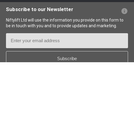
Questions - Réponses
Glossaire
Description des pictogrammes
Subscribe to our Newsletter
Niftylift Ltd will use the information you provide on this form to
be in touch with you and to provide updates and marketing.
Email
Address
Country
*
Follow us:
© 2018-2026
Niftylift (UK) Limited
. Tous droits réservés.