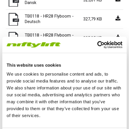
325,61 KB
pdf
Dansk
HR17N
HR17N
HR17 4x4
SD210 4x4x4
Sur chenilles
TD120TN
Gen2 Hybride
Mises à jour des produits
Entretien et pièces de rechange
Conditions et Politiques
TB0118 - HR28 Flyboom -
327,79 KB
pdf
Deutsch
HR17E
HR17 4x4
HR21 4x4
TD120T
Matériel d'occasion
SiOPS
Assistance de Niftylink
Commentaires des clients
TB0118 - HR28 Flyboom -
325,95 KB
HR21E
HR21 4x4
TD150T
ToughCage
NiftyPRO
Revendeurs Niftylift dans le monde
pdf
Nederlands
TB0118 - HR28 Flyboom -
HR22SE
HR28 4x4
Moteur de traction
326,01 KB
pdf
Svenska
This website uses cookies
HR28 4x4
tb0118 - hr28 flyboom
We use cookies to personalise content and ads, to
164,51 KB
pdf
20160518
provide social media features and to analyse our traffic.
We also share information about your use of our site with
tb0118 002 - hr28 flyboom
our social media, advertising and analytics partners who
72,02 KB
pdf
- english
may combine it with other information that you’ve
provided to them or that they’ve collected from your use
of their services.