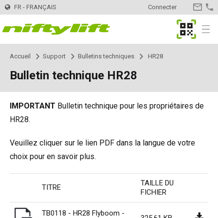
FR - FRANÇAIS
Connecter
CONTA
MyNifty
Menu
Accueil
Support
Bulletins techniques
HR28
Produits
Sélecteur de produits
Bulletin technique HR28
Tractables
Nifty 120
Innovations
MyNifty
IMPORTANT
Bulletin technique pour les propriétaires de
Nifty 120T
Automotrices - Électriques
HR12LE
ClipOn
Support
MyNifty
Manuels et schémas
HR28.
Nifty 150T
HR12N
Automotrices - Hybrides
HR12 4x4
Hydrogen-Electric
Codes Réinitialisation
Charges au sol et charges ponctuelles
Location
Chercher une société de location
Inscrivez votre entreprise
Veuillez cliquer sur le lien PDF dans la langue de votre
choix pour en savoir plus.
Nifty 170
HR15N
HR15N
Automotrices - Diesel
HR12 4x4
Tout électrique
Recherche de code d'erreur
Bulletins techniques
Contact
Demandes générales
TAILLE DU
TITRE
FICHIER
Nifty 210
HR15E
HR15 4x4
HR15 4x4
Semi-automotrices
SD170 4x4
Niftylink
Marketing
Service commercial
L'Entreprise
Blog
TB0118 - HR28 Flyboom -