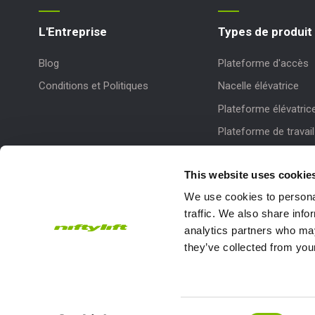
L'Entreprise
Types de produit
Blog
Plateforme d'accès
Conditions et Politiques
Nacelle élévatrice
Plateforme élévatric
Plateforme de travail
This website uses cookie
We use cookies to personal
traffic. We also share info
analytics partners who may
they’ve collected from your
Subscribe to our Newsletter
Niftylift Ltd will use the information you provide on this form to
touch with you and to provide updates and marketing.