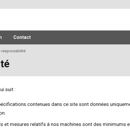
n
Contact
-responsabilité
té
i suit :
pécifications contenues dans ce site sont données uniquemen
on.
ds et mesures relatifs à nos machines sont des minimums et p