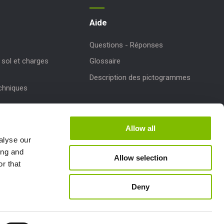
Aide
Questions - Réponses
sol et charges
Glossaire
Description des pictogrammes
echniques
r des produits
Allow all
de Niftylink
alyse our
ing and
Allow selection
r that
Deny
Follow us: