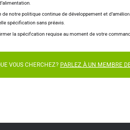
'alimentation.
 de notre politique continue de développement et d'améliorati
lle spécification sans préavis.
firmer la spécifcation requise au moment de votre command
aume-Uni
English
s-Unis
English
Español
 QUE VOUS CHERCHEZ?
PARLEZ À UN MEMBRE DE
nce
Français
emagne
Deutsch
agne
Español
erlands
Nederlands
ada
English
Français