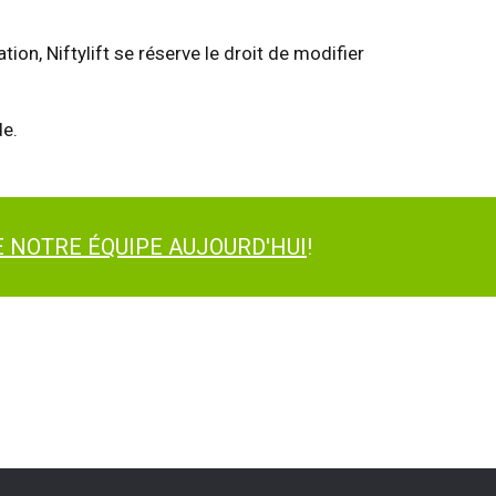
on, Niftylift se réserve le droit de modifier
e.
 NOTRE ÉQUIPE AUJOURD'HUI
!