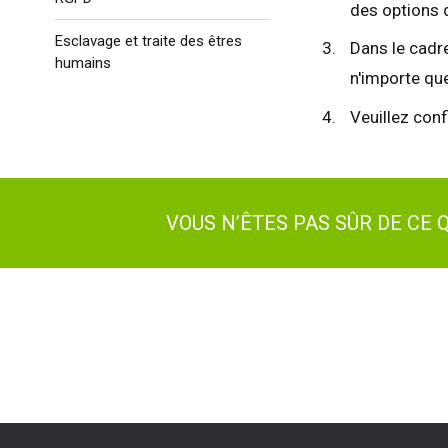
des options d
Esclavage et traite des êtres
Dans le cadre
humains
n'importe que
Veuillez con
Roy
Etat
VOUS N’ÊTES PAS SÛR DE CE
Fra
All
Esp
Neth
Can