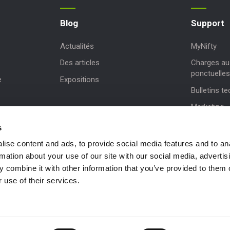
Blog
Support
Actualités
MyNifty
Des articles
Charges au 
ponctuelles
e
Expositions
Bulletins t
Marketing
Mises à jou
s
Assistance 
ise content and ads, to provide social media features and to an
rmation about your use of our site with our social media, advertis
NiftyPRO
 combine it with other information that you’ve provided to them o
 use of their services.
 be in