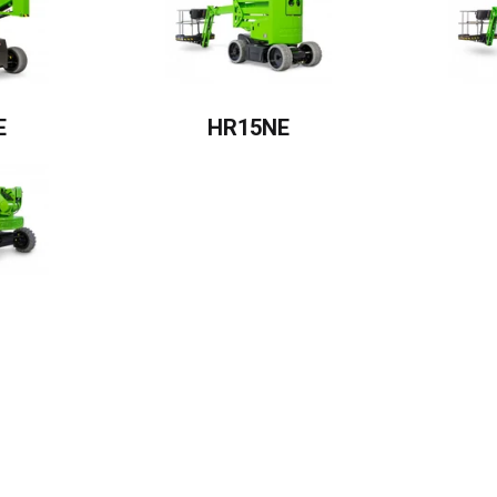
E
HR15NE