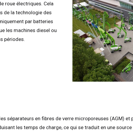
e roue électriques. Cela
es de la technologie des
uniquement par batteries
ue les machines diesel ou
s périodes.
aume-Uni
English
 les séparateurs en fibres de verre microporeuses (AGM) et p
s-Unis
English
Español
isant les temps de charge, ce qui se traduit en une source d
nce
Français