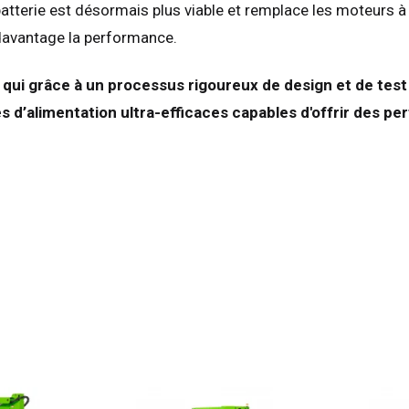
tterie est désormais plus viable et remplace les moteurs à car
emagne
Deutsch
 davantage la performance.
agne
Español
erlands
Nederlands
ft qui grâce à un processus rigoureux de design et de t
ada
English
Français
s d’alimentation ultra-efficaces capables d'offrir des 