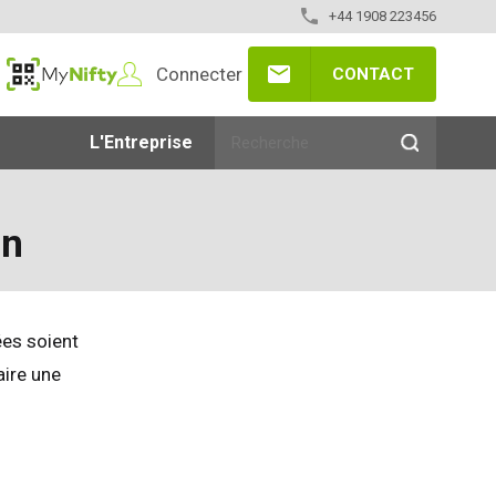
+44 1908 223456
Connecter
CONTACT
MyNifty
L'Entreprise
on
ées soient
aire une