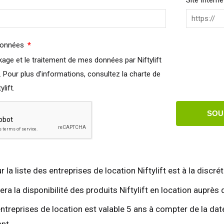
Site Interne
agne
Español
erlands
Nederlands
ada
English
Français
Required
données
. Pour plus d'informations, consultez la charte de
lift.
SOU
r la liste des entreprises de location Niftylift est à la discrét
ifiera la disponibilité des produits Niftylift en location aup
entreprises de location est valable 5 ans à compter de la da