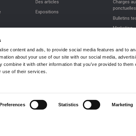
Des articles
Charges au 
ponctuelles
e
Expositions
Bulletins t
Marketing
Mises à jou
s
Assistance 
ise content and ads, to provide social media features and to an
rmation about your use of our site with our social media, advertis
NiftyPRO
 combine it with other information that you’ve provided to them o
 use of their services.
 be in
Preferences
Statistics
Marketing