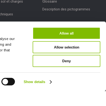
sol et charges
Glossaire
Description des pictogrammes
echniques
r des produits
Allow all
de Niftylink
alyse our
ing and
Allow selection
r that
Deny
Follow us:
Show details