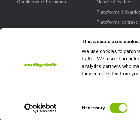
Conditions et Politiques
Nacelle élévatrice
Plateforme élévatric
Plateforme de travail
This website uses cookie
We use cookies to personal
traffic. We also share info
analytics partners who may
they’ve collected from your
Subscribe to our Newsletter
Niftylift Ltd will use the information you provide on this form to
touch with you and to provide updates and marketing.
Consent
Necessary
Selection
Email
Country
Address
*