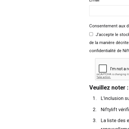
Email
Esp
Neth
Can
Consentement aux 
J'accepte le stockage et le traitement de mes données par Niftylift
de la manière décrite
confidentialité de Nifty
Veuillez noter :
L'inclusion su
Niftylift vér
La liste des 