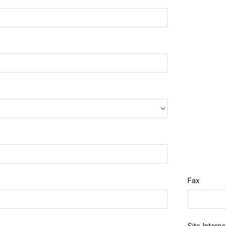
ed
aume-Uni
English
Fax
s-Unis
English
Español
nce
Français
emagne
Deutsch