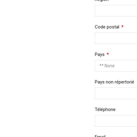
Requir
Code postal
Required
Pays
Pays non répertorié
Roy
Téléphone
Etat
Fra
All