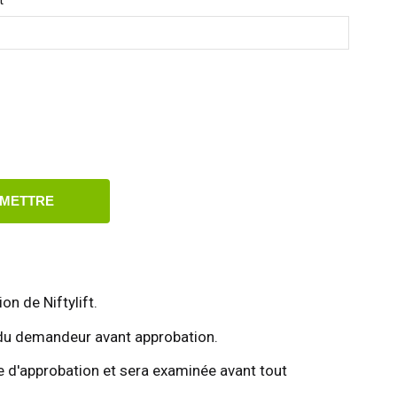
t
METTRE
ion de Niftylift.
rès du demandeur avant approbation.
te d'approbation et sera examinée avant tout