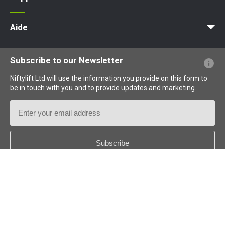
MyNifty
Charges au sol et charges ponctuelles
Bulletins techniques
Marketing
Mises à jour des produits
Assistance de Niftylink
NiftyPRO
Aide
Questions - Réponses
Glossaire
Description des pictogrammes
Subscribe to our Newsletter
Niftylift Ltd will use the information you provide on this form to
be in touch with you and to provide updates and marketing.
Email
Address
Country
*
Follow us: