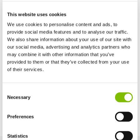
Largeur de la nacelle
This website uses cookies
1,1
m
We use cookies to personalise content and ads, to
provide social media features and to analyse our traffic.
Profondeur de la nacelle
We also share information about your use of our site with
0,65
m
our social media, advertising and analytics partners who
may combine it with other information that you’ve
Maximum Slope
provided to them or that they’ve collected from your use
9% / 5°
of their services.
Royaume-Uni
Options d'alimentation
Consent
English
Necessary
Selection
Etats-Unis
Bi-Energy (Battery & Diesel Kubota 902 -
English
Español
18.5kW/25hp)
France
Preferences
Français
Allemagne
Statistics
Deutsch