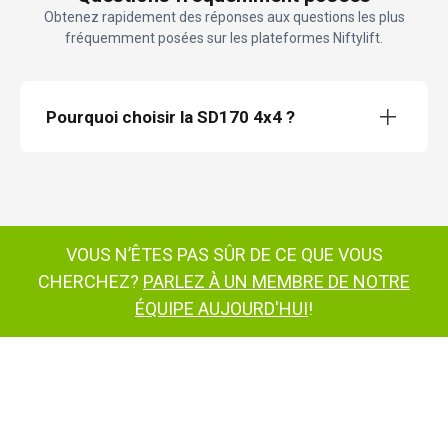
Obtenez rapidement des réponses aux questions les plus
fréquemment posées sur les plateformes Niftylift.
Pourquoi choisir la SD170 4x4 ?
plate-forme de travail semi-automotrice
SD170
VOUS N’ÊTES PAS SÛR DE CE QUE VOUS
CHERCHEZ?
PARLEZ À UN MEMBRE DE NOTRE
plate-forme semi-
automotrice SD170
ÉQUIPE AUJOURD'HUI
!
plate-forme de
travail semi-automatique SD170
SD170
plate-forme de travail semi-
automotrice
SD210 4x4x4