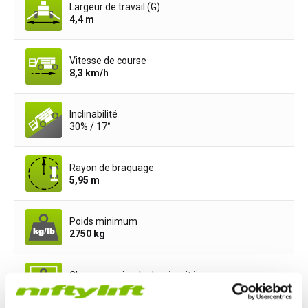
Largeur de travail (G)
4,4
m
Vitesse de course
8,3
km/h
Inclinabilité
30% / 17°
Rayon de braquage
5,95
m
Poids minimum
2750
kg
Charge maximale de sécurité
200
kg