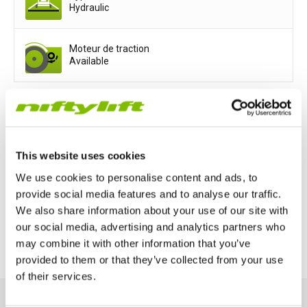
Hydraulic
Moteur de traction
Available
Options d'alimentation
Mains only
Battery only
This website uses cookies
We use cookies to personalise content and ads, to
Petrol or Diesel Only
provide social media features and to analyse our traffic.
We also share information about your use of our site with
Bi-Energy (Engine & Battery)
our social media, advertising and analytics partners who
may combine it with other information that you’ve
provided to them or that they’ve collected from your use
of their services.