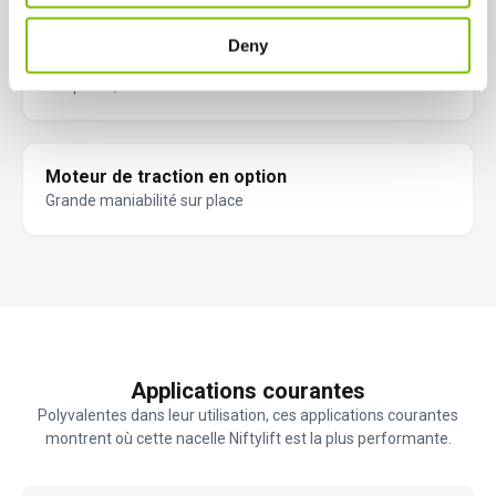
Commandes hydrauliques entièrement
Deny
proportionnelles
Simplicité, fiabilité et facilité d'entretien
Moteur de traction en option
Grande maniabilité sur place
Applications courantes
Polyvalentes dans leur utilisation, ces applications courantes
montrent où cette nacelle Niftylift est la plus performante.