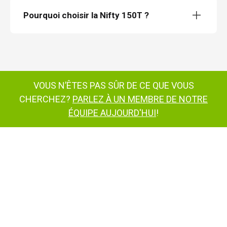
Pourquoi choisir la Nifty 150T ?
nacelle élévatrice tractable Nifty
150T
VOUS N’ÊTES PAS SÛR DE CE QUE VOUS
nacelle élévatrice
tractable Nifty 150T
CHERCHEZ?
PARLEZ À UN MEMBRE DE NOTRE
ÉQUIPE AUJOURD'HUI
!
nacelle
élévatrice tractable Nifty 150T
nacelle
élévatrice tractable Nifty 150T
Nifty 150T
nacelle élévatrice tractable
Nifty 120T
Nifty 170
nous contacter