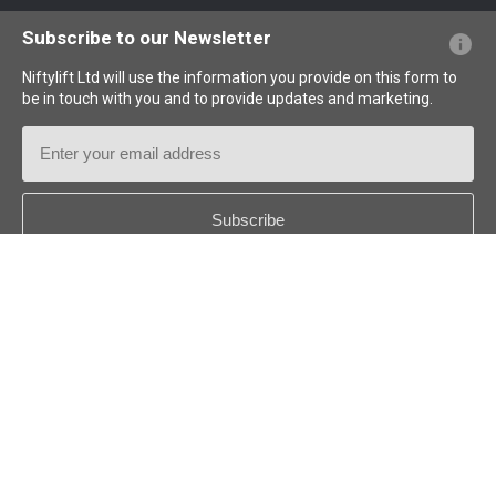
Questions - Réponses
Glossaire
Description des pictogrammes
Subscribe to our Newsletter
Niftylift Ltd will use the information you provide on this form to
be in touch with you and to provide updates and marketing.
Email
Address
Country
*
Follow us:
© 2018-2026
Niftylift (UK) Limited
. Tous droits réservés.